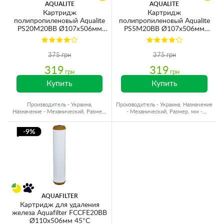
AQUALITE
AQUALITE
Картридж
Картридж
полипропиленовый Aqualite
полипропиленовый Aqualite
PS20M20BB Ø107x506мм
PS5M20BB Ø107x506мм
20mcr 45°C (очистка от
5mcr 45°C (очистка от
механических примесей)
механических примесей)
375 грн
375 грн
319
319
грн
грн
Купить
Купить
Производитель - Украина,
Производитель - Украина, Назначение
Назначение - Механический, Размер,
- Механический, Размер, мм -
мм - Ø110x500, Ресурс - 24000 л
Ø110x500, Ресурс - 24000 л
-9%
AQUAFILTER
Картридж для удаления
железа Aquafilter FCCFE20BB
Ø110x506мм 45°C