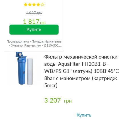
1 997 грн
1 817
грн
Купить
Производитель - Польша, Назначение
- Железо, Размер, мм - Ø110x500,
Ресурс - 8000 л
Фильтр механической очистки
воды Aquafilter FH20B1-B-
WB/PS G1'' (латунь) 10BB 45°C
8bar с манометром (картридж
5mcr)
3 207
грн
Купить