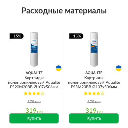
Расходные материалы
-15%
-15%
AQUALITE
AQUALITE
Картридж
Картридж
полипропиленовый Aqualite
полипропиленовый Aqualite
PS20M20BB Ø107x506мм
PS5M20BB Ø107x506мм
20mcr 45°C (очистка от
5mcr 45°C (очистка от
механических примесей)
механических примесей)
375 грн
375 грн
319
319
грн
грн
Купить
Купить