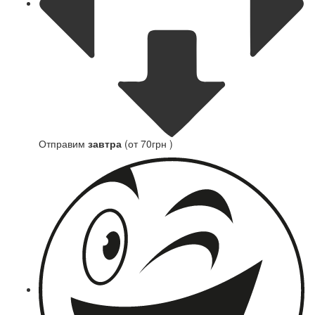
Отправим
завтра
(от 70грн )