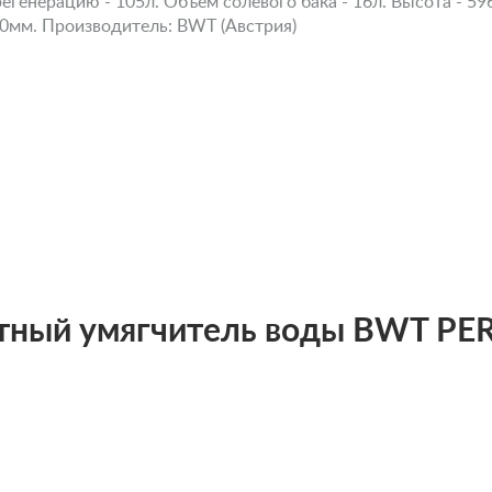
регенерацию - 105л. Объем солевого бака - 16л. Высота - 5
20мм. Производитель: BWT (Австрия)
тный умягчитель воды BWT PER