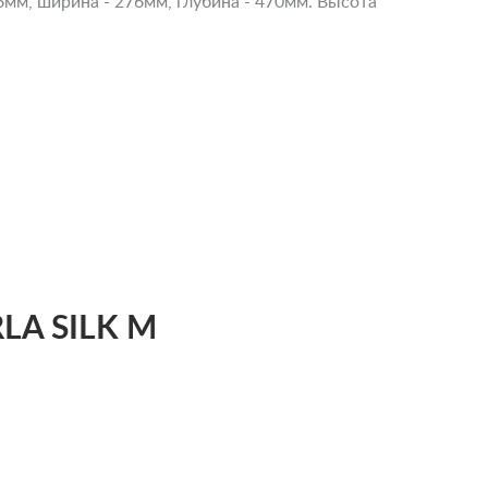
96мм, ширина - 276мм, глубина - 470мм. Высота
LA SILK M