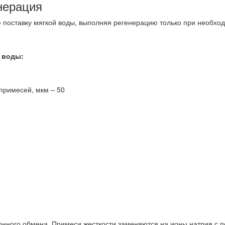
нерация
ю поставку мягкой воды, выполняя регенерацию только при необхо
 воды:
примесей, мкм – 50
ионного обмена. Примеси жесткости заменяются на ионы натрия с 