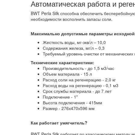
Автоматическая работа и реге
BWT Perla Silk способна обеспечить бесперебойну
необходимости восполнить запасы соли.
Максимально допустимые параметры исходной
Жесткость воды, мг-экв/л – 10,0
Содержания железа, мг/л – 0,3
Требуемый уровень очистки от механических 
Технические характеристики:
Производительность - до 1,5 м3/час
Объем материала - 15 л
Расход соли на регенерацию - 2,0 кг
Расход воды на регенерацию - 0,1 м3
Срок службы материала - до 7 лет
Подключение - 1"
Высота подключения - 415мм
Размер - 276х470х596 мм
Как работает умягчитель?
BWT Perla Silk работает по классическому методу 