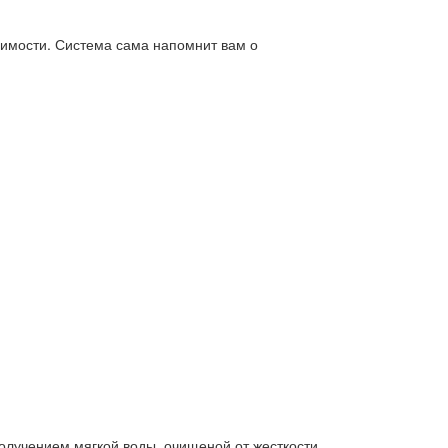
димости. Система сама напомнит вам о
получением мягкой воды, очищеной от жесткости.