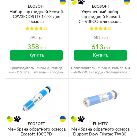
ECOSOFT
ECOSOFT
Набор картриджей Ecosoft
Улучшенный набор
CPV3ECOSTD 1-2-3 для
картриджей Ecosoft
осмоса
CHV3ECO для осмоса
398 грн
681 грн
358
613
грн
грн
Купить
Купить
Производитель - Украина, Размер,
Производитель - Украина, Размер, мм
мм - Ø60x250, Тип воды - Холодная
- Ø60x250, Тип воды - Холодная вода,
вода, Ресурс - 10000 л
Ресурс - 10000 л
ECOSOFT
FILMTEC
Мембрана обратного осмоса
Мембрана обратного осмоса
Ecosoft 100GPD
Dupont Dow Filmtec TW30-