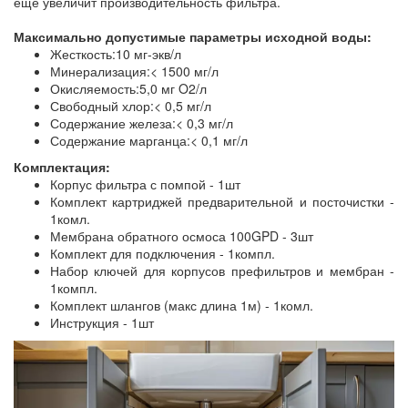
еще увеличит производительность фильтра.
Максимально допустимые параметры исходной воды:
Жесткость:10 мг-экв/л
Минерализация:< 1500 мг/л
Окисляемость:5,0 мг O2/л
Свободный хлор:< 0,5 мг/л
Содержание железа:< 0,3 мг/л
Содержание марганца:< 0,1 мг/л
Комплектация:
Корпус фильтра с помпой - 1шт
Комплект картриджей предварительной и посточистки -
1комл.
Мембрана обратного осмоса 100GPD - 3шт
Комплект для подключения - 1компл.
Набор ключей для корпусов префильтров и мембран -
1компл.
Комплект шлангов (макс длина 1м) - 1комл.
Инструкция - 1шт