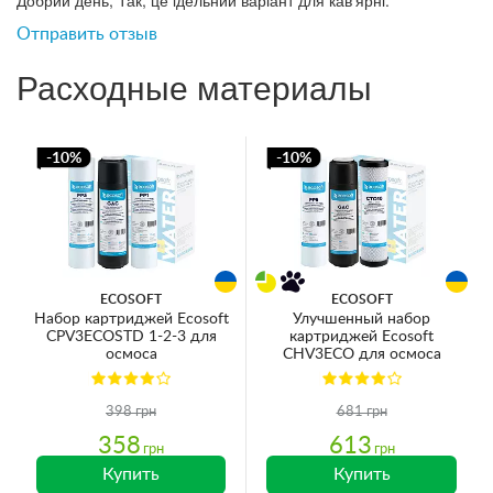
Добрий день, Так, це ідельний варіант для кав'ярні.
Отправить отзыв
Расходные материалы
-10%
-10%
ECOSOFT
ECOSOFT
Набор картриджей Ecosoft
Улучшенный набор
CPV3ECOSTD 1-2-3 для
картриджей Ecosoft
осмоса
CHV3ECO для осмоса
398 грн
681 грн
358
613
грн
грн
Купить
Купить