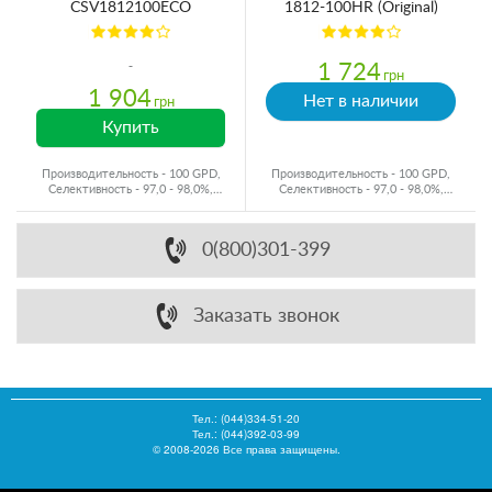
CSV1812100ECO
1812-100HR (Original)
1 724
грн
1 904
Нет в наличии
грн
Купить
Производительность - 100 GPD,
Производительность - 100 GPD,
Селективность - 97,0 - 98,0%,
Селективность - 97,0 - 98,0%,
Производитель - Украина
Производитель - США
0(800)301-399
Заказать звонок
Тел.:
(044)334-51-20
Тел.: (044)392-03-99
© 2008-2026 Все права защищены.