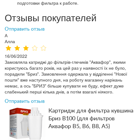
подготовки фильтра к работе.
Отзывы покупателей
Отправить отзыв
А
Алла
16/06/2022
Замовляла катриджі до фільтрів-глечиків "Аквафор", якими
користуюсь багато років, на цей раз у наявності їх не було,
порадили "Бриз". Замовлення одержала у відділенні "Нової
пошти" вже наступного дня, на роботу магазину нарікань
немає, а ось "БРИЗ" більше купувати не буду, ефект дуже
слабенький перші кілька днів, а потім взагалі ніякого.
Отправить отзыв
Картридж для фильтра кувшина
Бриз В100 (для фильтров
Аквафор В5, В6, В8, А5)