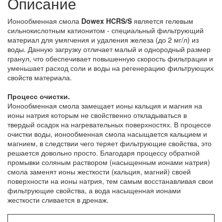
Описание
Ионообменная смола
Dowex HCRS/S
является гелевым
сильнокислотным катионитом - специальный фильтрующий
материал для умягчения и удаления железа (до 2 мг/л) из
воды. Данную загрузку отличает малый и однородный размер
гранул, что обеспечивает повышенную скорость фильтрации и
уменьшает расход соли и воды на регенерацию фильтрующих
свойств материала.
Процесс очистки.
Ионообменная смола замещает ионы кальция и магния на
ионы натрия которым не свойственно откладываться в
твердый осадок на нагревательных поверхностях. В процессе
очистки воды, ионообменная смола насыщается кальцием и
магнием, в следствии чего теряет фильтрующие свойства, это
решается довольно просто. Благодаря процессу обратной
промывки соляным раствором (насыщенным ионами натрия)
смола заменят ионы жесткости (кальция, магний) своей
поверхности на ионы натрия, тем самым восстанавливая свои
фильтрующие свойства, а вода насыщенная ионами
жесткости сливается в дренаж.