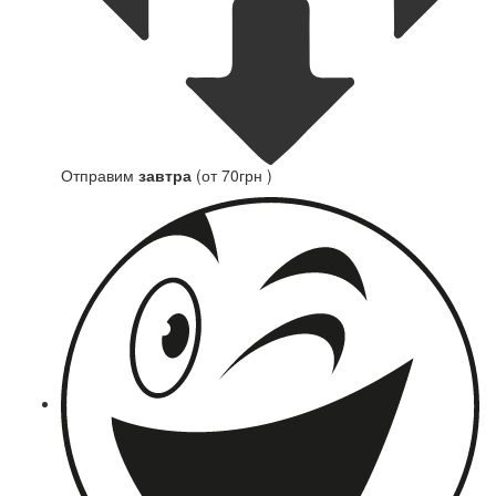
Отправим
завтра
(от 70грн )