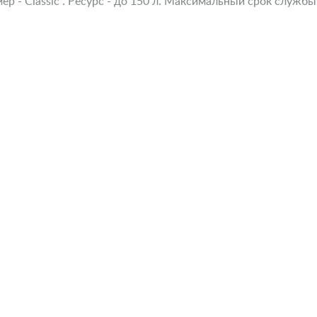
 - Classic . Ресурс - до 150 л. Максимальный срок службы -