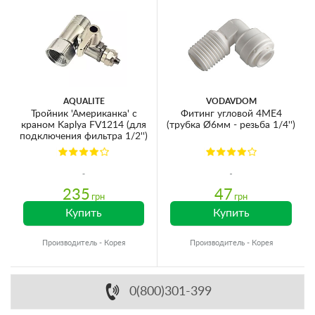
AQUALITE
VODAVDOM
Тройник 'Американка' с
Фитинг угловой 4ME4
краном Kaplya FV1214 (для
(трубка Ø6мм - резьба 1/4'')
подключения фильтра 1/2'')
235
47
грн
грн
Купить
Купить
Производитель - Корея
Производитель - Корея
0(800)301-399