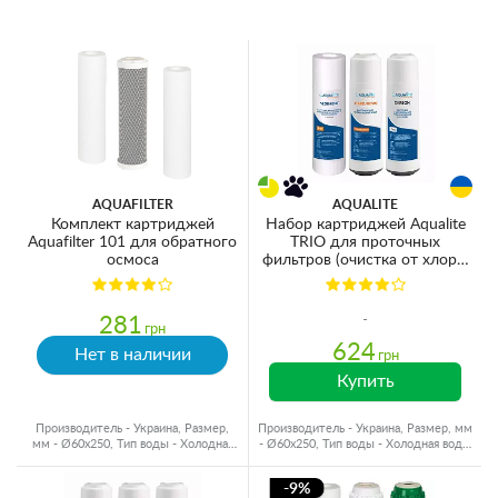
AQUAFILTER
AQUALITE
Комплект картриджей
Набор картриджей Aqualite
Aquafilter 101 для обратного
TRIO для проточных
осмоса
фильтров (очистка от хлора,
органики и смягчение)
281
грн
624
Нет в наличии
грн
Купить
Производитель - Украина, Размер,
Производитель - Украина, Размер, мм
мм - Ø60x250, Тип воды - Холодная
- Ø60x250, Тип воды - Холодная вода,
вода, Ресурс - 4000 л
Ресурс - 4000 л
-9%