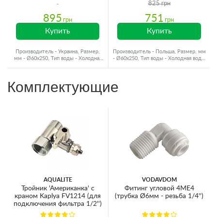
умягчение удаление железа)
825 грн
895
751
грн
грн
Купить
Купить
Производитель - Украина, Размер,
Производитель - Польша, Размер, мм
мм - Ø60x250, Тип воды - Холодная
- Ø60x250, Тип воды - Холодная вода,
вода, Ресурс - 2000 л
Ресурс - 4000 л
Комплектующие
AQUALITE
VODAVDOM
Тройник 'Американка' с
Фитинг угловой 4ME4
краном Kaplya FV1214 (для
(трубка Ø6мм - резьба 1/4'')
подключения фильтра 1/2'')