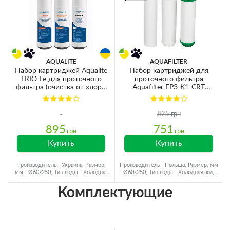
AQUALITE
AQUAFILTER
Набор картриджей Aqualite
Набор картриджей для
TRIO Fe для проточного
проточного фильтра
фильтра (очистка от хлора,
Aquafilter FP3-K1-CRT
органики, железа и
Ø70x250мм 45°C
смягчение)
(механическая очистка,
умягчение удаление железа)
825 грн
895
751
грн
грн
Купить
Купить
Производитель - Украина, Размер,
Производитель - Польша, Размер, мм
мм - Ø60x250, Тип воды - Холодная
- Ø60x250, Тип воды - Холодная вода,
вода, Ресурс - 2000 л
Ресурс - 4000 л
Комплектующие