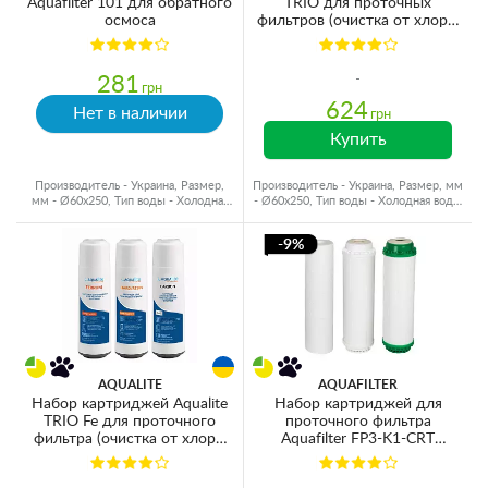
Aquafilter 101 для обратного
TRIO для проточных
осмоса
фильтров (очистка от хлора,
органики и смягчение)
281
грн
624
Нет в наличии
грн
Купить
Производитель - Украина, Размер,
Производитель - Украина, Размер, мм
мм - Ø60x250, Тип воды - Холодная
- Ø60x250, Тип воды - Холодная вода,
вода, Ресурс - 4000 л
Ресурс - 4000 л
-9%
AQUALITE
AQUAFILTER
Набор картриджей Aqualite
Набор картриджей для
TRIO Fe для проточного
проточного фильтра
фильтра (очистка от хлора,
Aquafilter FP3-K1-CRT
органики, железа и
Ø70x250мм 45°C
смягчение)
(механическая очистка,