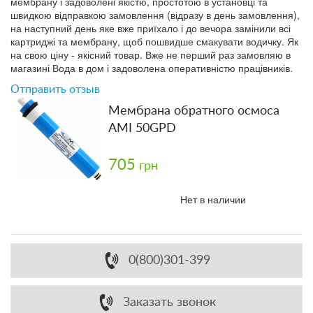
мембрану і задоволені якістю, простотою в установці та
швидкою відправкою замовлення (відразу в день замовлення),
на наступний день яке вже приїхало і до вечора замінили всі
картриджі та мембрану, щоб пошвидше смакувати водичку. Як
на свою ціну - якісний товар. Вже не перший раз замовляю в
магазині Вода в дом і задоволена оперативністю працівників.
Отправить отзыв
Мембрана обратного осмоса
AMI 50GPD
705
грн
Нет в наличии
0(800)301-399
Заказать звонок