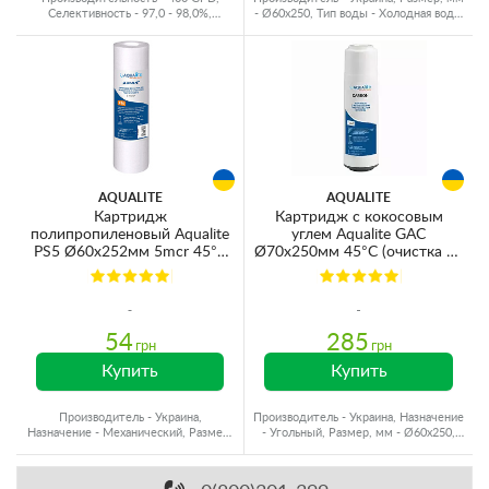
Селективность - 97,0 - 98,0%,
- Ø60x250, Тип воды - Холодная вода,
Производитель - Китай
Ресурс - 10000 л
AQUALITE
AQUALITE
Картридж
Картридж с кокосовым
полипропиленовый Aqualite
углем Aqualite GAC
PS5 Ø60x252мм 5mcr 45°C
Ø70x250мм 45°C (очистка от
(очистка от механических
хлора и органических
примесей)
загрязнений)
54
285
грн
грн
Купить
Купить
Производитель - Украина,
Производитель - Украина, Назначение
Назначение - Механический, Размер,
- Угольный, Размер, мм - Ø60x250,
мм - Ø60x250, Ресурс - 10000 л
Ресурс - 6000 л