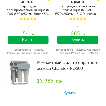
AQUALITE
AQUALITE
Картридж
Картридж с кокосовым
полипропиленовый Aqualite
углем Aqualite GAC
PS5 Ø60x252мм 5mcr 45°C
Ø70x250мм 45°C (очистка от
(очистка от механических
хлора и органических
примесей)
загрязнений)
54
285
грн
грн
Купить
Купить
Производитель - Украина,
Производитель - Украина, Назначение
Назначение - Механический, Размер,
- Угольный, Размер, мм - Ø60x250,
мм - Ø60x250, Ресурс - 10000 л
Ресурс - 6000 л
Компактный фильтр обратного
осмоса Chanitex RO500
13 985
грн
Купить