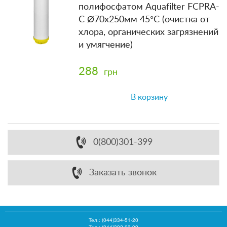
полифосфатом Aquafilter FCPRA-
C Ø70x250мм 45°C (очистка от
хлора, органических загрязнений
и умягчение)
288
грн
В корзину
0(800)301-399
Заказать звонок
Тел.:
(044)334-51-20
Тел.: (044)392-03-99