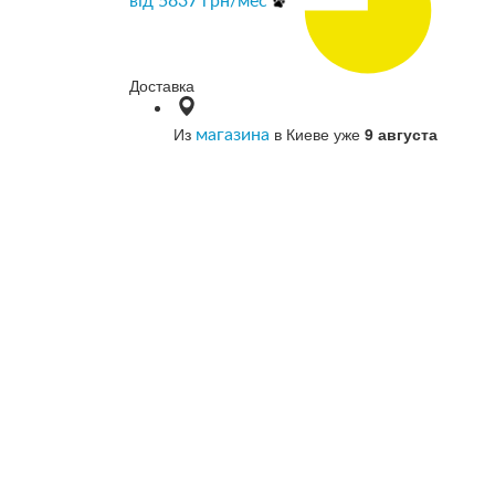
від
5837
грн/мес
Доставка
Из
в Киеве уже
9 августа
магазина