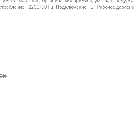
железо, марганец, органические примеси, умягчает воду. Ра
требление - 220В/50 Гц. Подключение - 1”. Рабочее давление
рн