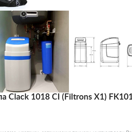
а Clack 1018 CI (Filtrons X1) FK1