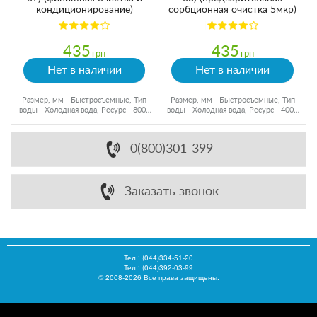
кондиционирование)
сорбционная очистка 5мкр)
435
435
грн
грн
Нет в наличии
Нет в наличии
Размер, мм - Быстросъемные, Тип
Размер, мм - Быстросъемные, Тип
воды - Холодная вода, Ресурс - 8000
воды - Холодная вода, Ресурс - 4000
л
л
0(800)301-399
Заказать звонок
Тел.:
(044)334-51-20
Тел.: (044)392-03-99
© 2008-2026 Все права защищены.