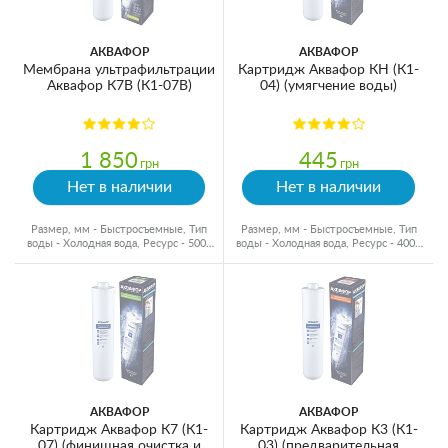
АКВАФОР
АКВАФОР
Мембрана ультрафильтрации
Картридж Аквафор КН (К1-
Аквафор К7В (К1-07В)
04) (умягчение воды)
1 850
445
грн
грн
Нет в наличии
Нет в наличии
Размер, мм - Быстросъемные, Тип
Размер, мм - Быстросъемные, Тип
воды - Холодная вода, Ресурс - 5000
воды - Холодная вода, Ресурс - 4000
л
л
АКВАФОР
АКВАФОР
Картридж Аквафор К7 (К1-
Картридж Аквафор К3 (К1-
07) (финишная очистка и
03) (предварительная