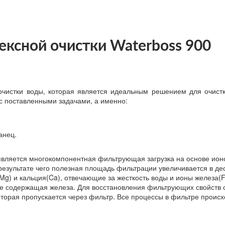
ксной очистки Waterboss 900
чистки воды, которая является идеальным решением для очистк
с поставленными задачами, а именно:
анец.
является многокомпонентная фильтрующая загрузка на основе ион
езультате чего полезная площадь фильтрации увеличивается в деся
Mg) и кальция(Ca), отвечающие за жесткость воды и ионы железа(
 не содержащая железа. Для восстановления фильтрующих свойств с
которая пропускается через фильтр. Все процессы в фильтре проис