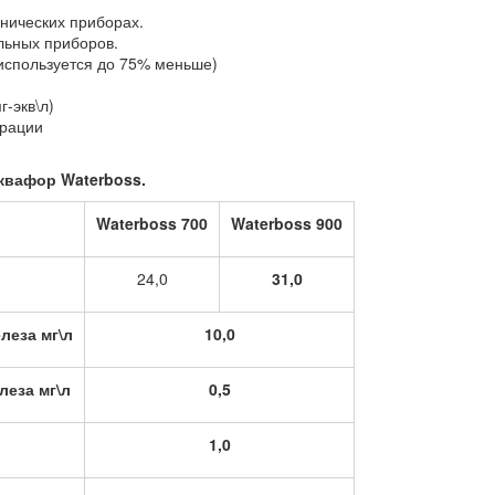
нических приборах.
льных приборов.
используется до 75% меньше)
г-экв\л)
ерации
квафор Waterboss.
Waterboss 700
Waterboss 900
24,0
31,0
леза мг\л
10,0
леза мг\л
0,5
1,0