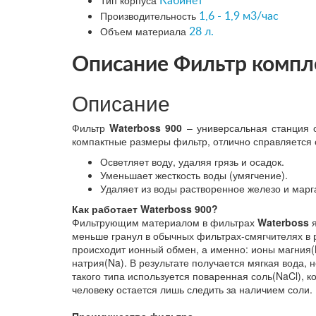
Тип корпуса
Кабинет
Производительность
1,6 - 1,9 м3/час
Объем материала
28 л.
Описание Фильтр компле
Описание
Фильтр
Waterboss 900
– универсальная станция о
компактные размеры фильтр, отлично справляется 
Осветляет воду, удаляя грязь и осадок.
Уменьшает жесткость воды (умягчение).
Удаляет из воды растворенное железо и марг
Как работает Waterboss 900?
Фильтрующим материалом в фильтрах
Waterboss
меньше гранул в обычных фильтрах-смягчителях в р
происходит ионный обмен, а именно: ионы магния(
натрия(Na). В результате получается мягкая вода,
такого типа используется поваренная соль(NaCl), 
человеку остается лишь следить за наличием соли.