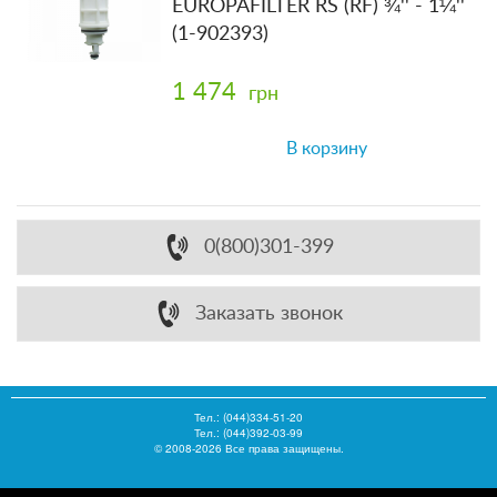
EUROPAFILTER RS (RF) ¾'' - 1¼''
(1-902393)
1 474
грн
В корзину
0(800)301-399
Заказать звонок
Тел.:
(044)334-51-20
Тел.: (044)392-03-99
© 2008-2026 Все права защищены.