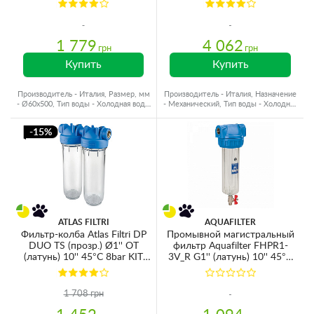
RA6000122
1 779
4 062
грн
грн
Купить
Купить
Производитель - Италия, Размер, мм
Производитель - Италия, Назначение
- Ø60x500, Тип воды - Холодная вода,
- Механический, Тип воды - Холодная
Резьба - Латунь
вода
-15%
ATLAS FILTRI
AQUAFILTER
Фильтр-колба Atlas Filtri DP
Промывной магистральный
DUO TS (прозр.) Ø1'' OT
фильтр Aquafilter FHPR1-
(латунь) 10'' 45°C 8bar KIT
3V_R G1'' (латунь) 10'' 45°C
ZA3120680
6bar без картриджа
1 708 грн