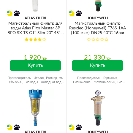
ATLAS FILTRI
HONEYWELL
Магистральный фильтр для
Магистральный фильтр
воды Atlas Filtri Master 3P
Resideo (Honeywell) F76S 1AA
BFO SX TS G1'' Slim 20'' 45°C
(100 мкм) DN25 40°C 16bar
8bar (без картриджа)
1 920
21 330
грн
грн
Купить
Купить
Производитель - Италия, Размер, мм
Производитель - Германия,
- Ø60x500, Тип воды - Холодная вода,
Назначение - Механический, Тип
Подключение - 1"
воды - Холодная вода
ATLAS FILTRI
HONEYWELL