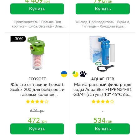
4 409
790
грн
грн
Купить
Купить
Производитель - Польша, Тип
Фильтр, Производитель - Украина,
корпуса - Колба, Засыпка - Birm,
Тип воды - Холодная вода,
Назначение - Железо
Подключение - 3/4"
-30%
ECOSOFT
AQUAFILTER
Фильтр от накипи Ecosoft
Магистральный фильтр для
Scalex 200 для бойлеров и
воды Aquafilter FHPRN34-B1
газовых колонок
G3/4'' (латунь) 10'' 45°C 6bar
FOSE200ECO
(с картриджем 5mcr)
674 грн
472
534
грн
грн
Купить
Купить