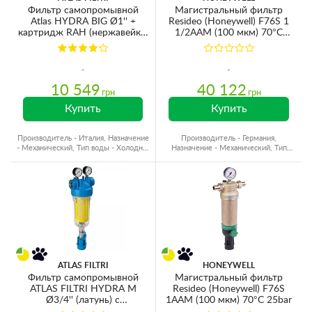
Фильтр самопромывной
Магистральный фильтр
Atlas HYDRA BIG Ø1'' +
Resideo (Honeywell) F76S 1
картридж RAH (нержавейка)
1/2AAM (100 мкм) 70°C
90mcr
25bar
10 549
40 122
грн
грн
Купить
Купить
Производитель - Италия, Назначение
Производитель - Германия,
- Механический, Тип воды - Холодная
Назначение - Механический, Тип
вода
воды - Горячая вода
ATLAS FILTRI
HONEYWELL
Фильтр самопромывной
Магистральный фильтр
ATLAS FILTRI HYDRA M
Resideo (Honeywell) F76S
Ø3/4'' (латунь) c
1AAM (100 мкм) 70°C 25bar
манометрами + картридж