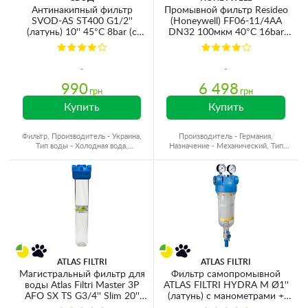
Антинакипный фильтр
Промывной фильтр Resideo
SVOD-AS ST400 G1/2''
(Honeywell) FF06-11/4AA
(латунь) 10'' 45°C 8bar (с
DN32 100мкм 40°C 16bar
картриджем SVOD-AS S400)
(очистка от механических
арт.0013
примесей)
990
6 498
грн
грн
Купить
Купить
Фильтр, Производитель - Украина,
Производитель - Германия,
Тип воды - Холодная вода,
Назначение - Механический, Тип
Подключение - 1/2"
воды - Холодная вода
ATLAS FILTRI
ATLAS FILTRI
Магистральный фильтр для
Фильтр самопромывной
воды Atlas Filtri Master 3P
ATLAS FILTRI HYDRA M Ø1''
AFO SX TS G3/4'' Slim 20''
(латунь) c манометрами +
45°C 8bar (без картриджа)
картридж RSH 50mcr KIT