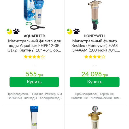
AQUAFILTER
HONEYWELL
Магистральный фильтр для
Магистральный фильтр
воды Aquafilter FHPR12-3R
Resideo (Honeywell) F76S
G1/2'' (латунь) 10'' 45°C 6bar
3/4AAM (100 мкм) 70°C
(без картриджа)
25bar
555
24 098
грн
грн
Купить
Купить
Производитель - Польша, Размер, мм
Производитель - Германия,
- Ø60x250, Тип воды - Холодная вода,
Назначение - Механический, Тип
Резьба - Латунь
воды - Горячая вода