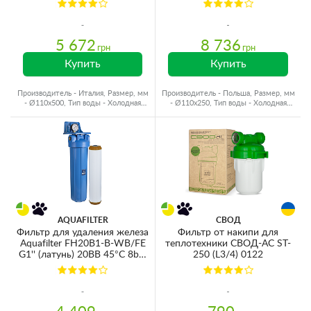
картриджа)
5 672
8 736
грн
грн
Купить
Купить
Производитель - Италия, Размер, мм
Производитель - Польша, Размер, мм
- Ø110x500, Тип воды - Холодная
- Ø110x250, Тип воды - Холодная
вода, Резьба - Пластик
вода, Резьба - Латунь
AQUAFILTER
СВОД
Фильтр для удаления железа
Фильтр от накипи для
Aquafilter FH20B1-B-WB/FE
теплотехники СВОД-АС ST-
G1'' (латунь) 20BB 45°C 8bar
250 (L3/4) 0122
с манометром (картридж
Aquafilter FCCFE20BB)