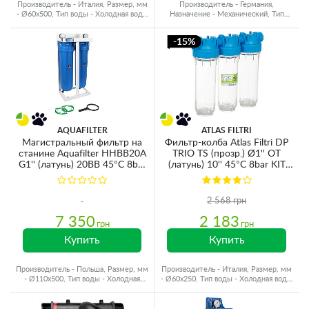
Производитель - Италия, Размер, мм
Производитель - Германия,
- Ø60x500, Тип воды - Холодная вода,
Назначение - Механический, Тип
Резьба - Латунь
воды - Холодная вода
-15%
AQUAFILTER
ATLAS FILTRI
Магистральный фильтр на
Фильтр-колба Atlas Filtri DP
станине Aquafilter HHBB20A
TRIO TS (прозр.) Ø1'' OT
G1'' (латунь) 20BB 45°C 8bar
(латунь) 10'' 45°C 8bar KIT
с манометром (без
ZA3320680
картриджа)
2 568 грн
7 350
2 183
грн
грн
Купить
Купить
Производитель - Польша, Размер, мм
Производитель - Италия, Размер, мм
- Ø110x500, Тип воды - Холодная
- Ø60x250, Тип воды - Холодная вода,
вода, Резьба - Латунь
Подключение - 1"