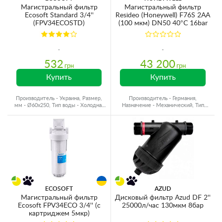
Магистральный фильтр
Магистральный фильтр
Ecosoft Standard 3/4''
Resideo (Honeywell) F76S 2AA
(FPV34ECOSTD)
(100 мкм) DN50 40°C 16bar
532
43 200
грн
грн
Купить
Купить
Производитель - Украина, Размер,
Производитель - Германия,
мм - Ø60x250, Тип воды - Холодная
Назначение - Механический, Тип
вода, Резьба - Латунь
воды - Холодная вода
ECOSOFT
AZUD
Магистральный фильтр
Дисковый фильтр Azud DF 2''
Ecosoft FPV34ECO 3/4'' (с
25000л/час 130мкм 8бар
картриджем 5мкр)