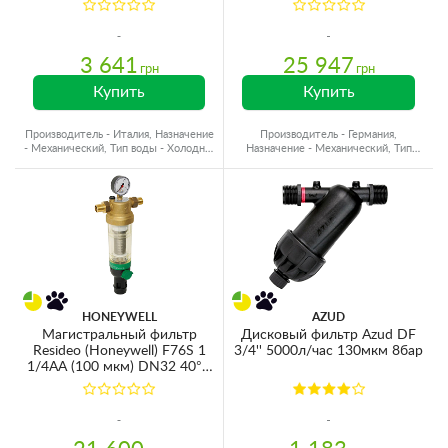
RLH 90mcr KIT RA6000111
3 641
25 947
грн
грн
Купить
Купить
Производитель - Италия, Назначение
Производитель - Германия,
- Механический, Тип воды - Холодная
Назначение - Механический, Тип
вода
воды - Горячая вода
HONEYWELL
AZUD
Магистральный фильтр
Дисковый фильтр Azud DF
Resideo (Honeywell) F76S 1
3/4'' 5000л/час 130мкм 8бар
1/4AA (100 мкм) DN32 40°C
16bar