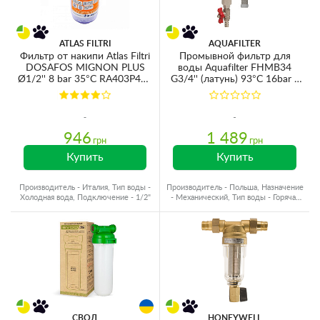
ATLAS FILTRI
AQUAFILTER
Фильтр от накипи Atlas Filtri
Промывной фильтр для
DOSAFOS MIGNON PLUS
воды Aquafilter FHMB34
Ø1/2'' 8 bar 35°C RA403P414
G3/4'' (латунь) 93°C 16bar с
(с кристаллами
картриджем 100mcr и
полифосфата)
манометром
946
1 489
грн
грн
Купить
Купить
Производитель - Италия, Тип воды -
Производитель - Польша, Назначение
Холодная вода, Подключение - 1/2"
- Механический, Тип воды - Горячая
вода
СВОД
HONEYWELL