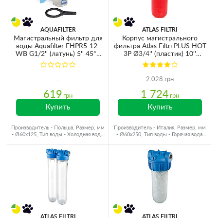
AQUAFILTER
ATLAS FILTRI
Магистральный фильтр для
Корпус магистрального
воды Aquafilter FHPR5-12-
фильтра Atlas Filtri PLUS HOT
WB G1/2'' (латунь) 5'' 45°C
3P Ø3/4'' (пластик) 10''
5bar (без картриджа)
(senior) AFP SX AB 80°C 8bar
KIT ZA111P064 (без
картриджа)
2 028 грн
619
1 724
грн
грн
Купить
Купить
Производитель - Польша, Размер, мм
Производитель - Италия, Размер, мм
- Ø60x125, Тип воды - Холодная вода,
- Ø60x250, Тип воды - Горячая вода,
Резьба - Латунь
Подключение - 3/4"
ATLAS FILTRI
ATLAS FILTRI