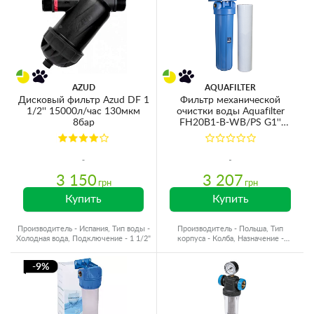
AZUD
AQUAFILTER
Дисковый фильтр Azud DF 1
Фильтр механической
1/2'' 15000л/час 130мкм
очистки воды Aquafilter
8бар
FH20B1-B-WB/PS G1''
(латунь) 10BB 45°C 8bar с
манометром (картридж
5mcr)
3 150
3 207
грн
грн
Купить
Купить
Производитель - Испания, Тип воды -
Производитель - Польша, Тип
Холодная вода, Подключение - 1 1/2"
корпуса - Колба, Назначение -
Механический
-9%