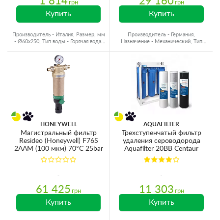
1 814
29 160
грн
грн
Купить
Купить
Производитель - Италия, Размер, мм
Производитель - Германия,
- Ø60x250, Тип воды - Горячая вода,
Назначение - Механический, Тип
Подключение - 1/2"
воды - Холодная вода
HONEYWELL
AQUAFILTER
Магистральный фильтр
Трехступенчатый фильтр
Resideo (Honeywell) F76S
удаления сероводорода
2AAM (100 мкм) 70°C 25bar
Aquafilter 20ВВ Centaur
61 425
11 303
грн
грн
Купить
Купить