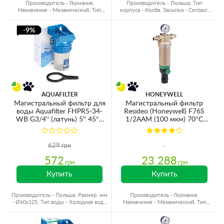
Производитель - Германия,
Производитель - Польша, Тип
Назначение - Механический, Тип
корпуса - Колба, Засыпка - Centaur,
воды - Горячая вода
Назначение - Сероводород
-9%
AQUAFILTER
HONEYWELL
Магистральный фильтр для
Магистральный фильтр
воды Aquafilter FHPR5-34-
Resideo (Honeywell) F76S
WB G3/4'' (латунь) 5'' 45°C
1/2AAM (100 мкм) 70°C
5bar (без картриджа)
25bar
629 грн
572
23 288
грн
грн
Купить
Купить
Производитель - Польша, Размер, мм
Производитель - Германия,
- Ø60x125, Тип воды - Холодная вода,
Назначение - Механический, Тип
Резьба - Латунь
воды - Горячая вода