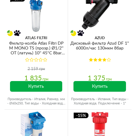
ATLAS FILTRI
AZUD
Фильтр-колба Atlas Filtri DP
Дисковый фильтр Azud DF 1''
M MONO TS (прозр.) Ø1/2''
6000л/час 130мкм 8бар
OT (латунь) 10'' 45°C 8bar
KIT ZA1380331
2 159 грн
1 835
1 375
грн
грн
Купить
Купить
Производитель - Италия, Размер, мм
Производитель - Испания, Тип воды -
- Ø60x250, Тип воды - Холодная вода,
Холодная вода, Подключение - 1"
Резьба - Латунь
-15%