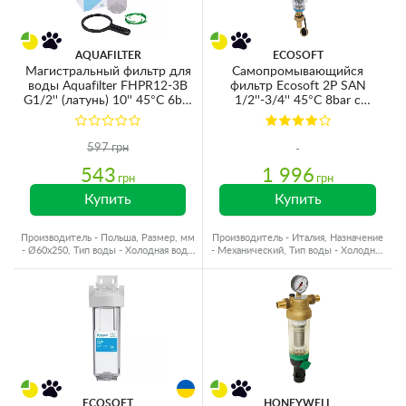
AQUAFILTER
ECOSOFT
Магистральный фильтр для
Самопромывающийся
воды Aquafilter FHPR12-3B
фильтр Ecosoft 2P SAN
G1/2'' (латунь) 10'' 45°C 6bar
1/2''-3/4'' 45°C 8bar с
(без картриджа)
картриджем 250мкр из
нержавеющей стали
FFNS2P1522
597 грн
543
1 996
грн
грн
Купить
Купить
Производитель - Польша, Размер, мм
Производитель - Италия, Назначение
- Ø60x250, Тип воды - Холодная вода,
- Механический, Тип воды - Холодная
Резьба - Латунь
вода
ECOSOFT
HONEYWELL