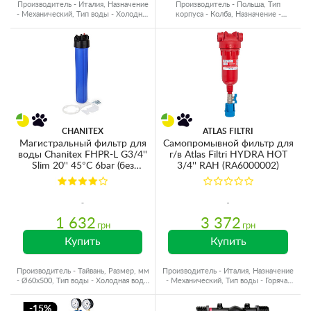
Производитель - Италия, Назначение
Производитель - Польша, Тип
- Механический, Тип воды - Холодная
корпуса - Колба, Назначение -
вода
Жесткость
CHANITEX
ATLAS FILTRI
Магистральный фильтр для
Самопромывной фильтр для
воды Chanitex FHPR-L G3/4''
г/в Atlas Filtri HYDRA HOT
Slim 20'' 45°C 6bar (без
3/4'' RAH (RA6000002)
картриджа)
1 632
3 372
грн
грн
Купить
Купить
Производитель - Тайвань, Размер, мм
Производитель - Италия, Назначение
- Ø60x500, Тип воды - Холодная вода,
- Механический, Тип воды - Горячая
Резьба - Пластик
вода
-15%