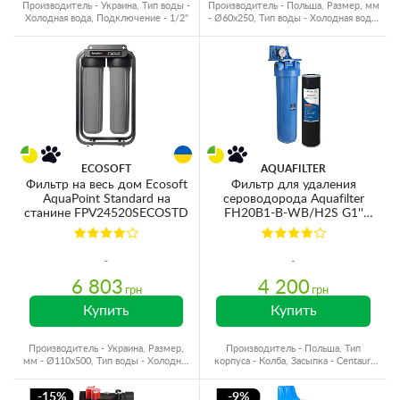
Производитель - Украина, Тип воды -
Производитель - Польша, Размер, мм
Холодная вода, Подключение - 1/2"
- Ø60x250, Тип воды - Холодная вода,
Резьба - Латунь
ECOSOFT
AQUAFILTER
Фильтр на весь дом Ecosoft
Фильтр для удаления
AquaPoint Standard на
сероводорода Aquafilter
станине FPV24520SECOSTD
FH20B1-B-WB/H2S G1''
(латунь) 20BB 45°C 8bar с
манометром (картридж
Centaur)
6 803
4 200
грн
грн
Купить
Купить
Производитель - Украина, Размер,
Производитель - Польша, Тип
мм - Ø110x500, Тип воды - Холодная
корпуса - Колба, Засыпка - Centaur,
вода, Резьба - Пластик
Назначение - Сероводород
-15%
-9%