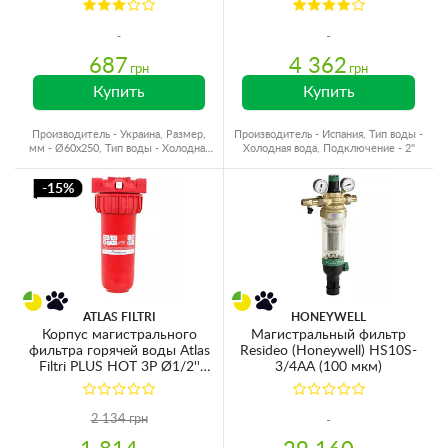
687
4 362
грн
грн
Купить
Купить
Производитель - Украина, Размер,
Производитель - Испания, Тип воды -
мм - Ø60x250, Тип воды - Холодная
Холодная вода, Подключение - 2"
вода, Резьба - Латунь
-15%
ATLAS FILTRI
HONEYWELL
Корпус магистрального
Магистральный фильтр
фильтра горячей воды Atlas
Resideo (Honeywell) HS10S-
Filtri PLUS HOT 3P Ø1/2''
3/4AA (100 мкм)
(пластик) 10'' (senior) MFP SX
AB 80°C 8bar KIT ZA111P218
(без картриджа)
2 134 грн