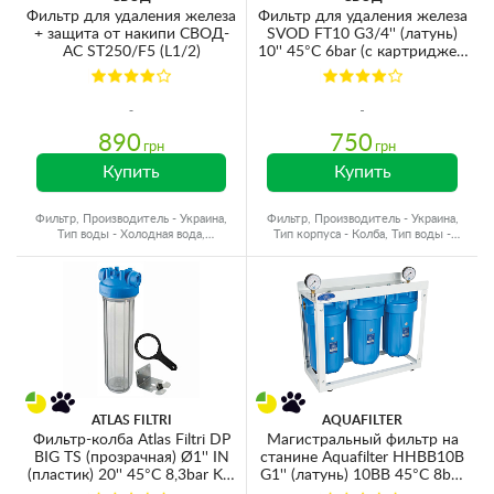
Фильтр для удаления железа
Фильтр для удаления железа
+ защита от накипи СВОД-
SVOD FT10 G3/4'' (латунь)
АС ST250/F5 (L1/2)
10'' 45°C 6bar (с картриджем
SVOD F10)
890
750
грн
грн
Купить
Купить
Фильтр, Производитель - Украина,
Фильтр, Производитель - Украина,
Тип воды - Холодная вода,
Тип корпуса - Колба, Тип воды -
Подключение - 1/2"
Холодная вода
ATLAS FILTRI
AQUAFILTER
Фильтр-колба Atlas Filtri DP
Магистральный фильтр на
BIG TS (прозрачная) Ø1'' IN
станине Aquafilter HHBB10B
(пластик) 20'' 45°C 8,3bar KIT
G1'' (латунь) 10BB 45°C 8bar
ZA1800711
с манометром (без