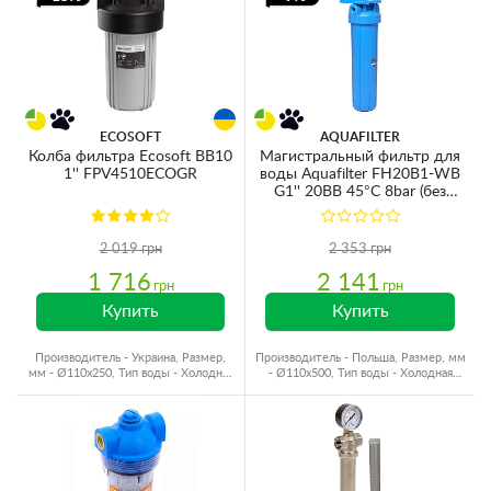
ECOSOFT
AQUAFILTER
Колба фильтра Ecosoft BB10
Магистральный фильтр для
1'' FPV4510ECOGR
воды Aquafilter FH20B1-WB
G1'' 20BB 45°C 8bar (без
картриджа)
2 019 грн
2 353 грн
1 716
2 141
грн
грн
Купить
Купить
Производитель - Украина, Размер,
Производитель - Польша, Размер, мм
мм - Ø110x250, Тип воды - Холодная
- Ø110x500, Тип воды - Холодная
вода, Резьба - Пластик
вода, Резьба - Пластик