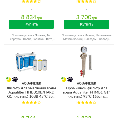
RA6000112
8 834
3 700
грн
грн
Купить
Купить
Производитель - Польша, Тип
Производитель - Италия, Назначение
корпуса - Колба, Засыпка - Birm,
- Механический, Тип воды - Холодная
Назначение - Железо
вода
AQUAFILTER
AQUAFILTER
Фильтр для умягчения воды
Промывной фильтр для
Aquafilter HHBB10B/HARD
воды Aquafilter FHMB1 G1''
G1'' (латунь) 10BB 45°C 8bar
(латунь) 93°C 16bar с
с манометром
картриджем 100mcr и
манометром