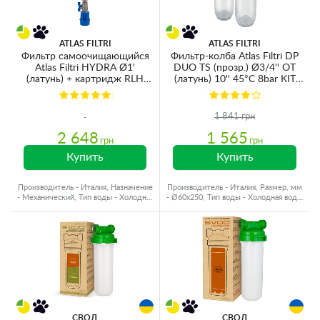
ATLAS FILTRI
ATLAS FILTRI
Фильтр самоочищающийся
Фильтр-колба Atlas Filtri DP
Atlas Filtri HYDRA Ø1'
DUO TS (прозр.) Ø3/4'' OT
(латунь) + картридж RLH
(латунь) 10'' 45°C 8bar KIT
90mcr KIT RA6000012
ZA3110680
1 841 грн
2 648
1 565
грн
грн
Купить
Купить
Производитель - Италия, Назначение
Производитель - Италия, Размер, мм
- Механический, Тип воды - Холодная
- Ø60x250, Тип воды - Холодная вода,
вода
Резьба - Латунь
СВОД
СВОД