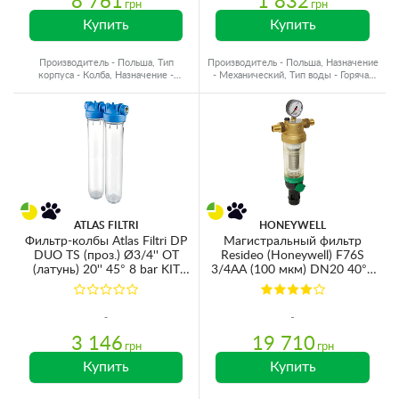
8 761
1 832
грн
грн
Купить
Купить
Производитель - Польша, Тип
Производитель - Польша, Назначение
корпуса - Колба, Назначение -
- Механический, Тип воды - Горячая
Жесткость
вода
ATLAS FILTRI
HONEYWELL
Фильтр-колбы Atlas Filtri DP
Магистральный фильтр
DUO TS (проз.) Ø3/4'' OT
Resideo (Honeywell) F76S
(латунь) 20'' 45° 8 bar KIT
3/4AA (100 мкм) DN20 40°C
ZA1391401
16bar
3 146
19 710
грн
грн
Купить
Купить