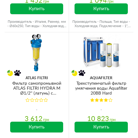
1 452
1 094
грн
грн
Купить
Купить
Производитель - Италия, Размер, мм
Производитель - Польша, Тип воды -
- Ø60x250, Тип воды - Холодная вода,
Холодная вода, Подключение - 1",
Подключение - 1"
Резьба - Латунь
ATLAS FILTRI
AQUAFILTER
Фильтр самопромывной
Трехступенчатый фильтр
ATLAS FILTRI HYDRA M
умягчения воды Aquafilter
Ø1/2'' (латунь) c
20ВВ Hard
манометрами + картридж
RLH 90mcr KIT RA6000110
3 612
10 823
грн
грн
Купить
Купить