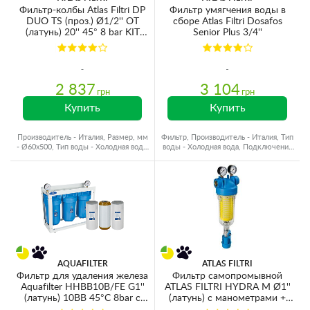
Фильтр-колбы Atlas Filtri DP
Фильтр умягчения воды в
DUO TS (проз.) Ø1/2'' OT
сборе Atlas Filtri Dosafos
(латунь) 20'' 45° 8 bar KIT
Senior Plus 3/4''
ZA1391301
2 837
3 104
грн
грн
Купить
Купить
Производитель - Италия, Размер, мм
Фильтр, Производитель - Италия, Тип
- Ø60x500, Тип воды - Холодная вода,
воды - Холодная вода, Подключение
Резьба - Латунь
- 3/4"
AQUAFILTER
ATLAS FILTRI
Фильтр для удаления железа
Фильтр самопромывной
Aquafilter HHBB10B/FE G1''
ATLAS FILTRI HYDRA M Ø1''
(латунь) 10BB 45°C 8bar с
(латунь) c манометрами +
манометром
картридж RLH 90mcr KIT