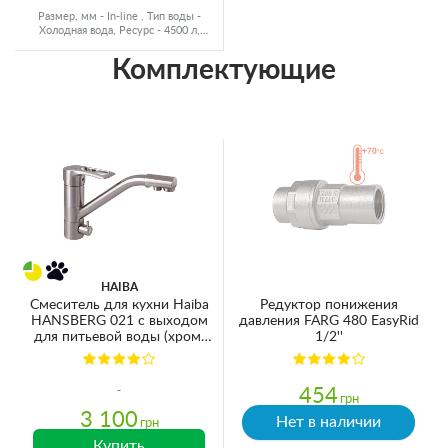
Размер, мм - In-line , Тип воды -
Холодная вода, Ресурс - 4500 л,
Подключение - 1/4"
Комплектующие
HAIBA
Смеситель для кухни Haiba
Редуктор понижения
HANSBERG 021 с выходом
давления FARG 480 EasyRid
для питьевой воды (хром)
1/2''
(HB3914)
454
грн
3 100
Нет в наличии
грн
Купить