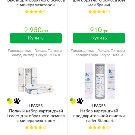
Leader для обратного осмоса
для обратного осмоса (без
с минерализатором
мембраны)
(мембрана 75GPD)
2 950
910
грн
грн
Купить
Купить
Производитель - Польша, Тип воды -
Производитель - Польша, Тип воды -
Холодная вода, Ресурс - 8000 л
Холодная вода, Ресурс - 8000 л
LEADER
LEADER
Полный набор картриджей
Набор картриджей
Leader для обратного осмоса
предварительной очистки
с минерализатором
Leader Standart
(мембрана 50GPD)