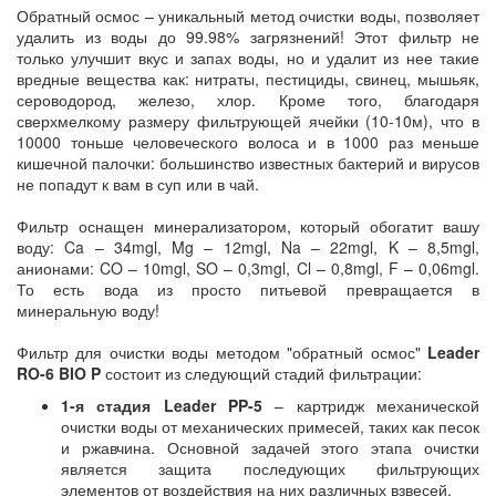
Обратный осмос – уникальный метод очистки воды, позволяет
удалить из воды до 99.98% загрязнений! Этот фильтр не
только улучшит вкус и запах воды, но и удалит из нее такие
вредные вещества как: нитраты, пестициды, свинец, мышьяк,
сероводород, железо, хлор. Кроме того, благодаря
сверхмелкому размеру фильтрующей ячейки (10-10м), что в
10000 тоньше человеческого волоса и в 1000 раз меньше
кишечной палочки: большинство известных бактерий и вирусов
не попадут к вам в суп или в чай.
Фильтр оснащен минерализатором, который обогатит вашу
воду: Ca – 34mgl, Mg – 12mgl, Na – 22mgl, K – 8,5mgl,
анионами: CO – 10mgl, SO – 0,3mgl, Cl – 0,8mgl, F – 0,06mgl.
То есть вода из просто питьевой превращается в
минеральную воду!
Фильтр для очистки воды методом "обратный осмос"
Leader
RO-6 BIO P
состоит из следующий стадий фильтрации:
1-я стадия Leader PP-5
– картридж механической
очистки воды от механических примесей, таких как песок
и ржавчина. Основной задачей этого этапа очистки
является защита последующих фильтрующих
элементов от воздействия на них различных взвесей.