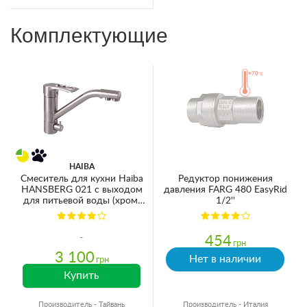
Подключение - 1/4"
Комплектующие
HAIBA
Смеситель для кухни Haiba
Редуктор понижения
HANSBERG 021 с выходом
давления FARG 480 EasyRid
для питьевой воды (хром)
1/2''
(HB3914)
454
грн
3 100
Нет в наличии
грн
Купить
Производитель - Тайвань
Производитель - Италия