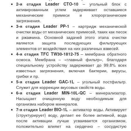
2-я стадия Leader CTO-10
– угольный блок с
активированным углем задерживает оставшиеся
механические примеси и хлорорганические
загрязнения.
3-я стадия Leader PP-1
– картридж механической
очистки воды от механических примесей, таких как песок
и ржавчина. Основной задачей этого этапа очистки
является защита последующих фильтрующих
элементов от воздействия на них различных взвесей.
4-я стадия TFC TW30-1812-75
– мембрана обратного
осмоса. Мембрана – «главный фильтр», благодаря
специальному устройству задерживает до 99.8% всех
известных загрязнения, включая бактерии, вирусы,
грибки и пр.
5-я стадия Leader GAC-1L
– угольный постфильтр.
Служит для коррекции вкусовых свойств воды.
6-я стадия Leader MIN-10L-QC
– минерализатор.
Насыщает очищенную воду необходимым для
организма набором минералов.
7-я стадия Leader BIO-1L
– активатор воды. Активирует
(структурирует) воду, делает ее более активной, вода
после активации лучше усваивается организмом,
положительно влияет на сердечно – сосудистую