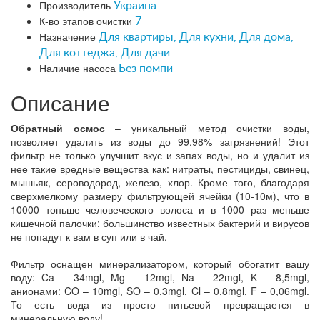
Производитель
Украина
К-во этапов очистки
7
Назначение
Для квартиры, Для кухни, Для дома,
Для коттеджа, Для дачи
Наличие насоса
Без помпи
Описание
Обратный осмос
– уникальный метод очистки воды,
позволяет удалить из воды до 99.98% загрязнений! Этот
фильтр не только улучшит вкус и запах воды, но и удалит из
нее такие вредные вещества как: нитраты, пестициды, свинец,
мышьяк, сероводород, железо, хлор. Кроме того, благодаря
сверхмелкому размеру фильтрующей ячейки (10-10м), что в
10000 тоньше человеческого волоса и в 1000 раз меньше
кишечной палочки: большинство известных бактерий и вирусов
не попадут к вам в суп или в чай.
Фильтр оснащен минерализатором, который обогатит вашу
воду: Ca – 34mgl, Mg – 12mgl, Na – 22mgl, K – 8,5mgl,
анионами: CO – 10mgl, SO – 0,3mgl, Cl – 0,8mgl, F – 0,06mgl.
То есть вода из просто питьевой превращается в
минеральную воду!