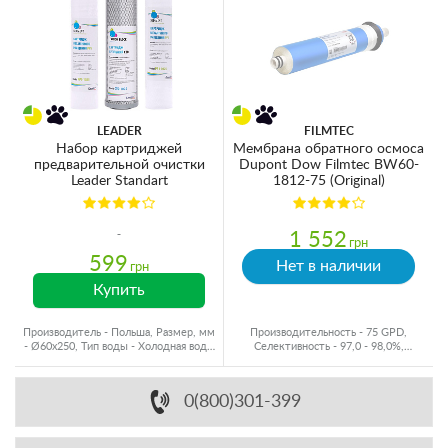
LEADER
FILMTEC
Набор картриджей
Мембрана обратного осмоса
предварительной очистки
Dupont Dow Filmtec BW60-
Leader Standart
1812-75 (Original)
1 552
грн
599
Нет в наличии
грн
Купить
Производитель - Польша, Размер, мм
Производительность - 75 GPD,
- Ø60x250, Тип воды - Холодная вода,
Селективность - 97,0 - 98,0%,
Ресурс - 8000 л
Производитель - США
0(800)301-399