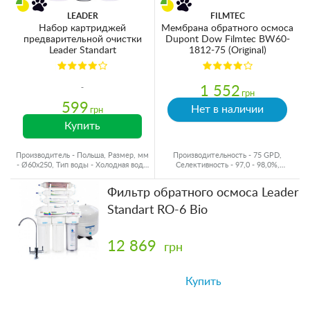
LEADER
FILMTEC
Набор картриджей
Мембрана обратного осмоса
предварительной очистки
Dupont Dow Filmtec BW60-
Leader Standart
1812-75 (Original)
1 552
грн
599
Нет в наличии
грн
Купить
Производитель - Польша, Размер, мм
Производительность - 75 GPD,
- Ø60x250, Тип воды - Холодная вода,
Селективность - 97,0 - 98,0%,
Ресурс - 8000 л
Производитель - США
Фильтр обратного осмоса Leader
Standart RO-6 Bio
12 869
грн
Купить