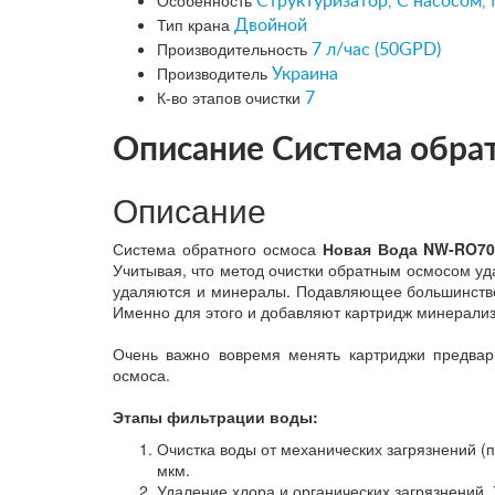
Особенность
Структуризатор, С насосом,
Тип крана
Двойной
Производительность
7 л/час (50GPD)
Производитель
Украина
К-во этапов очистки
7
Описание Система обра
Описание
Система обратного осмоса
Новая Вода NW-RO70
Учитывая, что метод очистки обратным осмосом уда
удаляются и минералы. Подавляющее большинство
Именно для этого и добавляют картридж минерализ
Очень важно вовремя менять картриджи предвар
осмоса.
Этапы фильтрации воды:
Очистка воды от механических загрязнений (п
мкм.
Удаление хлора и органических загрязнений.