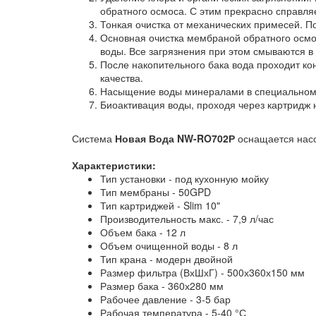
обратного осмоса. С этим прекрасно справля
Тонкая очистка от механических примесей. 
Основная очистка мембраной обратного осмос
воды. Все загрязнения при этом смываются в 
После накопительного бака вода проходит к
качества.
Насыщение воды минералами в специальном 
Биоактивация воды, проходя через картридж
Система
Новая Вода NW-RO702Р
оснащается насо
Характеристики:
Тип установки - под кухонную мойку
Тип мембраны - 50GPD
Тип картриджей - Slim 10"
Производительность макс. - 7,9 л/час
Объем бака - 12 л
Объем очищенной воды - 8 л
Тип крана - модерн двойной
Размер фильтра (ВхШхГ) - 500х360х150 мм
Размер бака - 360х280 мм
Рабочее давление - 3-5 бар
Рабочая температура - 5-40 °С