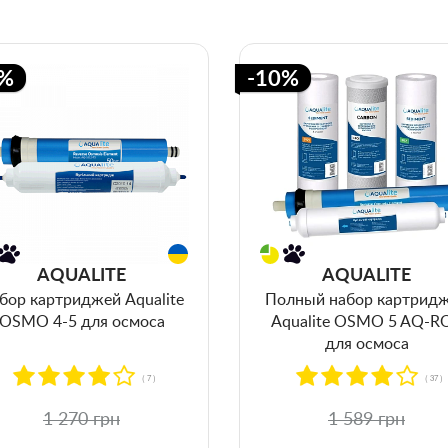
0%
-10%
AQUALITE
AQUALITE
бор картриджей Aqualite
Полный набор картрид
OSMO 4-5 для осмоса
Aqualite OSMO 5 AQ-R
для осмоса
( 7 )
( 37 )
1 270 грн
1 589 грн