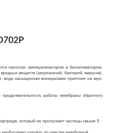
O702P
тся насосом, минерализатором и биоактиватором.
вредных веществ (загрязнений, бактерий, вирусов),
, вода насыщенная минералами приятнее на вкус.
т продолжительность работы мембраны обратного
картридж, который не пропускает частицы свыше 5
го необходимо удалять до очистки мембраной