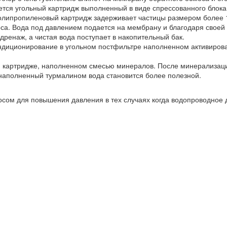
ется угольный картридж выполненный в виде спрессованного блока
Полипропиленовый картридж задерживает частицы размером более 
а. Вода под давлением подается на мембрану и благодаря своей с
дренаж, а чистая вода поступает в накопительный бак.
ондиционирование в угольном постфильтре наполненном активирова
картридже, наполненном смесью минералов. После минерализации
 наполненный турмалином вода становится более полезной.
сом для повышения давления в тех случаях когда водопроводное д