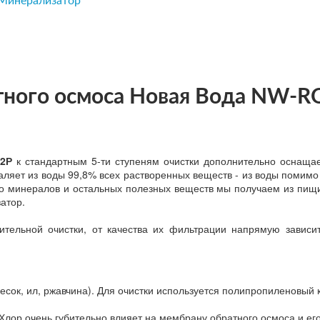
 Минерализатор
тного осмоса Новая Вода NW-R
2Р
к стандартным 5-ти ступеням очистки дополнительно оснащае
ляет из воды 99,8% всех растворенных веществ - из воды помимо 
 минералов и остальных полезных веществ мы получаем из пищи
атор.
ительной очистки, от качества их фильтрации напрямую зависи
есок, ил, ржавчина). Для очистки используется полипропиленовый 
 Хлор очень губительно влияет на мембрану обратного осмоса и е