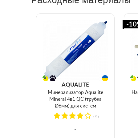
-1
AQUALITE
Минерализатор Aqualite
На
Mineral 4в1 QC (трубка
Ø6мм) для систем
обратного осмоса
( 13 )