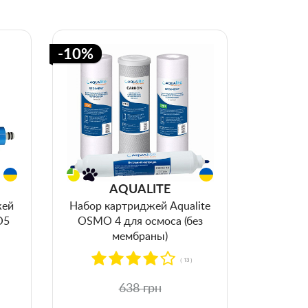
-10%
AQUALITE
жей
Набор картриджей Aqualite
O5
OSMO 4 для осмоса (без
мембраны)
( 13 )
638 грн