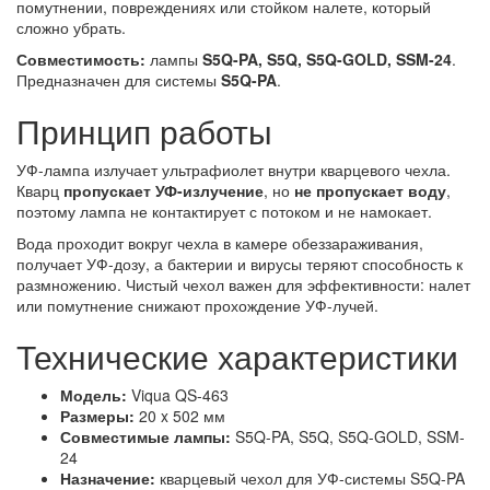
помутнении, повреждениях или стойком налете, который
сложно убрать.
Совместимость:
лампы
S5Q-PA, S5Q, S5Q-GOLD, SSM-24
.
Предназначен для системы
S5Q-PA
.
Принцип работы
УФ-лампа излучает ультрафиолет внутри кварцевого чехла.
Кварц
пропускает УФ-излучение
, но
не пропускает воду
,
поэтому лампа не контактирует с потоком и не намокает.
Вода проходит вокруг чехла в камере обеззараживания,
получает УФ-дозу, а бактерии и вирусы теряют способность к
размножению. Чистый чехол важен для эффективности: налет
или помутнение снижают прохождение УФ-лучей.
Технические характеристики
Модель:
Viqua QS-463
Размеры:
20 x 502 мм
Совместимые лампы:
S5Q-PA, S5Q, S5Q-GOLD, SSM-
24
Назначение:
кварцевый чехол для УФ-системы S5Q-PA