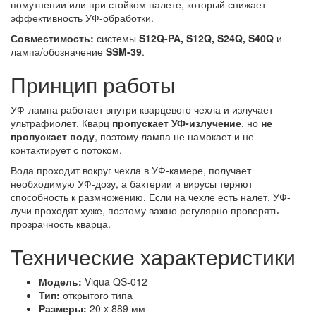
помутнении или при стойком налете, который снижает
эффективность УФ-обработки.
Совместимость:
системы
S12Q-PA, S12Q, S24Q, S40Q
и
лампа/обозначение
SSM-39
.
Принцип работы
УФ-лампа работает внутри кварцевого чехла и излучает
ультрафиолет. Кварц
пропускает УФ-излучение
, но
не
пропускает воду
, поэтому лампа не намокает и не
контактирует с потоком.
Вода проходит вокруг чехла в УФ-камере, получает
необходимую УФ-дозу, а бактерии и вирусы теряют
способность к размножению. Если на чехле есть налет, УФ-
лучи проходят хуже, поэтому важно регулярно проверять
прозрачность кварца.
Технические характеристики
Модель:
Viqua QS-012
Тип:
открытого типа
Размеры:
20 x 889 мм