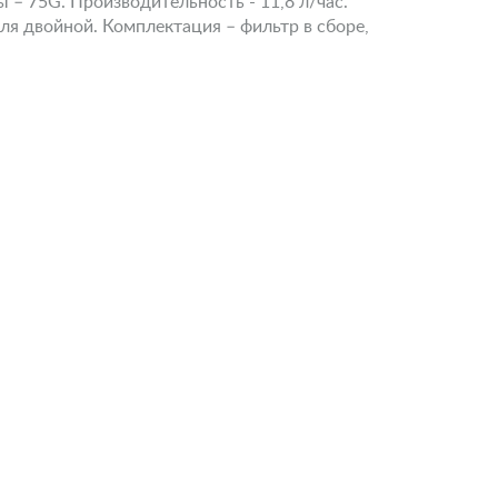
 – 75G. Производительность - 11,8 л/час.
пля двойной. Комплектация – фильтр в сборе,