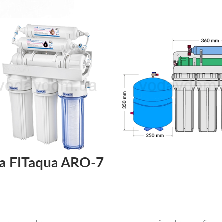
а FITaqua ARO-7