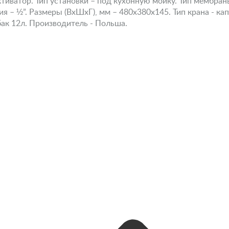
тиватор. Тип установки – под кухонную мойку. Тип мембраны
я – ½”. Размеры (ВхШхГ), мм – 480х380х145. Тип крана - ка
ак 12л. Производитель - Польша.