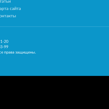
татьи
арта сайта
онтакты
51-20
03-99
се права защищены.