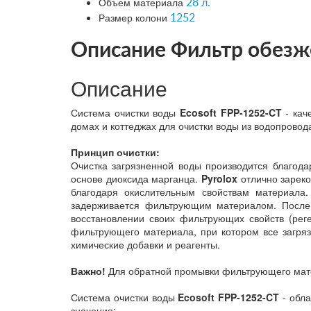
Объем материала
28 л.
Размер колони
1252
Описание Фильтр обезже
Описание
Система очистки воды
Ecosoft FPP-1252-CT
- кач
домах и коттеджах для очистки воды из водопровод
Принцип очистки:
Очистка загрязненной воды производится благод
основе диоксида марганца.
Pyrolox
отлично зареко
благодаря окислительным свойствам материала
задерживается фильтрующим материалом. После 
восстановлении своих фильтрующих свойств (рег
фильтрующего материала, при котором все загря
химические добавки и реагенты.
Важно!
Для обратной промывки фильтрующего мате
Система очистки воды
Ecosoft FPP-1252-CT
- обла
значения: