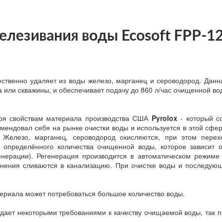
лезивания воды Ecosoft FPP-12
ественно удаляет из воды железо, марганец и сероводород. Данн
а или скважины, и обеспечивает подачу до 860 л/час очищенной во
аря свойствам материала производства США
Pyrolox
- который с
мендовал себя на рынке очистки воды и используется в этой сфер
. Железо, марганец, сероводород окисляются, при этом пере
определённого количества очищенной воды, которое зависит от
енерации). Регенерация производится в автоматическом режиме
знения сливаются в канализацию. При очистке воды и последую
риала может потребоваться большое количество воды.
дает некоторыми требованиями к качеству очищаемой воды, так п