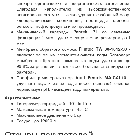
спектра органических и неорганических загрязнений.
Благодаря наполнителю из высококачественного
активированного угля - легко удаляет свободный хлор,
хлорорганические соединения, пестициды, фенолы,
бензолы, нефтепродукты и их производные.
Механический картридж
Pentek P1
со степенью
фильтрации 1 мкм - удаляет загрязнения размером до 1
мкм.
Мембрана обратного осмоса
Filmtec TW 30-1812-50
-
является основным элементом очистки воды. Благодаря
мембране обратного осмоса из воды удалеятся до
99,8% загрязнений, в том числе большинства вирусов и
бактерий.
Постфильтр-минерализатор
Atoll Pentek MA-CAL10
-
улучшает вкус и запах воды после основной очистки,
нормализует рН, насыщает воду минералами.
Характеристики:
Типоразмер картриджей - 10”, In-Line
Максимальная температура - 45 °С
Максимальное давление - 6 бар
Ресурс - до 12000 л
Отзывы покупателей