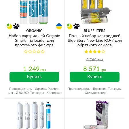
ORGANIC
BLUEFILTERS
Набор картриджей Organic
Полный набор картриджей
Smart Trio Leader для
Bluefilters New Line RO-7 для
проточного фильтра
обратного осмоса
9 740 грн
1 249
8 571
грн
грн
Купить
Купить
Производитель - Украина, Размер,
Производитель - Германия, Тип воды
мм - Ø60x250, Тип воды - Холодная
- Холодная вода
вода, Ресурс - 8000 л