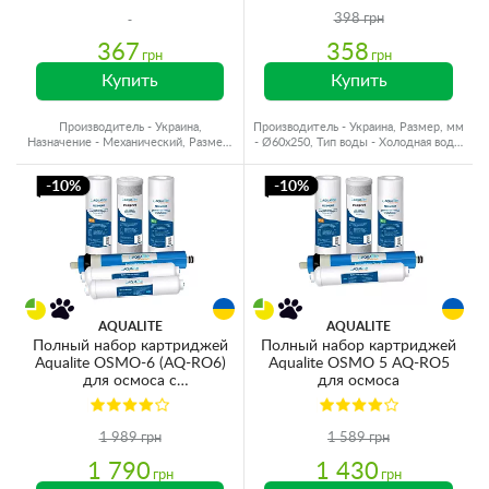
398 грн
367
358
грн
грн
Купить
Купить
Производитель - Украина,
Производитель - Украина, Размер, мм
Назначение - Механический, Размер,
- Ø60x250, Тип воды - Холодная вода,
мм - Ø60x250, Рейтинг, мкм - 1
Ресурс - 10000 л
-10%
-10%
AQUALITE
AQUALITE
Полный набор картриджей
Полный набор картриджей
Aqualite OSMO-6 (AQ-RO6)
Aqualite OSMO 5 AQ-RO5
для осмоса с
для осмоса
минерализатором
1 989 грн
1 589 грн
1 790
1 430
грн
грн