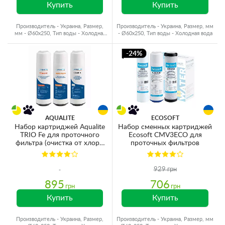
Купить
Купить
Производитель - Украина, Размер,
Производитель - Украина, Размер, мм
мм - Ø60x250, Тип воды - Холодная
- Ø60x250, Тип воды - Холодная вода
вода
-24%
AQUALITE
ECOSOFT
Набор картриджей Aqualite
Набор сменных картриджей
TRIO Fe для проточного
Ecosoft CMV3ECO для
фильтра (очистка от хлора,
проточных фильтров
органики, железа и
смягчение)
929 грн
895
706
грн
грн
Купить
Купить
Производитель - Украина, Размер,
Производитель - Украина, Размер, мм