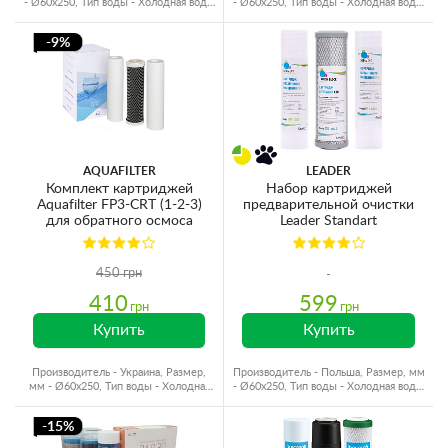
- Ø60x250, Тип воды - Холодная вода,
- Ø60x250, Тип воды - Холодная вода,
Ресурс - 10000 л
Ресурс - 10000 л
-9%
AQUAFILTER
LEADER
Комплект картриджей
Набор картриджей
Aquafilter FP3-CRT (1-2-3)
предварительной очистки
для обратного осмоса
Leader Standart
450 грн
410
599
грн
грн
Купить
Купить
Производитель - Украина, Размер,
Производитель - Польша, Размер, мм
мм - Ø60x250, Тип воды - Холодная
- Ø60x250, Тип воды - Холодная вода,
вода, Ресурс - 4000 л
Ресурс - 8000 л
-15%