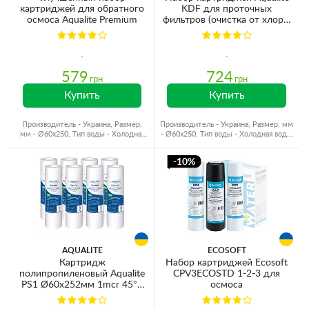
картриджей для обратного
KDF для проточных
осмоса Aqualite Premium
фильтров (очистка от хлора,
органики и смягчение)
579
724
грн
грн
Купить
Купить
Производитель - Украина, Размер,
Производитель - Украина, Размер, мм
мм - Ø60x250, Тип воды - Холодная
- Ø60x250, Тип воды - Холодная вода,
вода, Ресурс - 10000 л
Ресурс - 4000 л
-10%
AQUALITE
ECOSOFT
Картридж
Набор картриджей Ecosoft
полипропиленовый Aqualite
CPV3ECOSTD 1-2-3 для
PS1 Ø60x252мм 1mcr 45°C
осмоса
(очистка от механических
примесей) (упаковка 8шт)