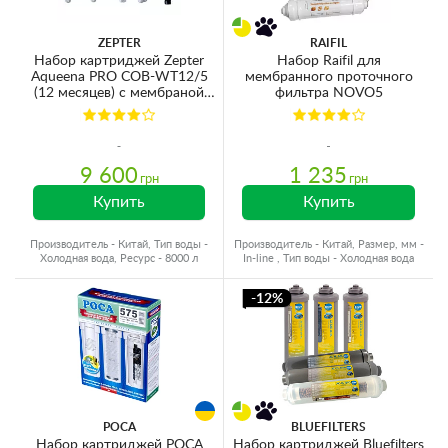
ZEPTER
RAIFIL
Набор картриджей Zepter
Набор Raifil для
Aqueena PRO COB-WT12/5
мембранного проточного
(12 месяцев) с мембраной
фильтра NOVO5
100GPD (WT-100-72, WT-
100-73, WT-100-74, WT-100-
75, WT-100-15)
9 600
1 235
грн
грн
Купить
Купить
Производитель - Китай, Тип воды -
Производитель - Китай, Размер, мм -
Холодная вода, Ресурс - 8000 л
In-line , Тип воды - Холодная вода
-12%
РОСА
BLUEFILTERS
Набор картриджей РОСА
Набор картриджей Bluefilters