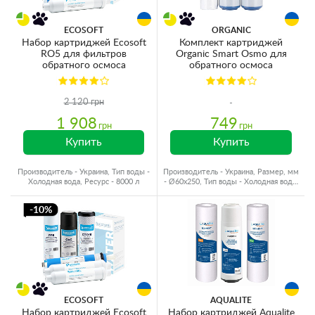
ECOSOFT
ORGANIC
Набор картриджей Ecosoft
Комплект картриджей
RO5 для фильтров
Organic Smart Osmo для
обратного осмоса
обратного осмоса
2 120 грн
1 908
749
грн
грн
Купить
Купить
Производитель - Украина, Тип воды -
Производитель - Украина, Размер, мм
Холодная вода, Ресурс - 8000 л
- Ø60x250, Тип воды - Холодная вода,
Ресурс - 8000 л
-10%
ECOSOFT
AQUALITE
Набор картриджей Ecosoft
Набор картриджей Aqualite