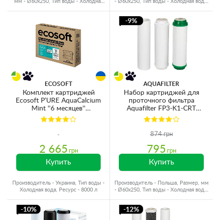
мм - Ø60x250, Тип воды - Холодная
- Ø60x250, Тип воды - Холодная вода,
вода, Ресурс - 2000 л
Ресурс - 1500 л
-9%
ECOSOFT
AQUAFILTER
Комплект картриджей
Набор картриджей для
Ecosoft P’URE AquaCalcium
проточного фильтра
Mint ''6 месяцев''
Aquafilter FP3-K1-CRT
(CHV5PUREMAC)
Ø70x250мм 45°C
(механическая очистка,
умягчение удаление железа)
874 грн
2 665
795
грн
грн
Купить
Купить
Производитель - Украина, Тип воды -
Производитель - Польша, Размер, мм
Холодная вода, Ресурс - 8000 л
- Ø60x250, Тип воды - Холодная вода,
Ресурс - 4000 л
-10%
-12%