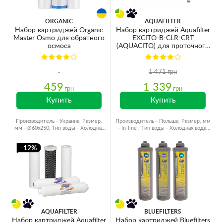
ORGANIC
AQUAFILTER
Набор картриджей Organic
Набор картриджей Aquafilter
Master Osmo для обратного
EXCITO-B-CLR-CRT
осмоса
(AQUACITO) для проточного
фильтра EXCITO
(быстросъемный фитинг)
1 471 грн
459
1 339
грн
грн
Купить
Купить
Производитель - Украина, Размер,
Производитель - Польша, Размер, мм
мм - Ø60x250, Тип воды - Холодная
- In-line , Тип воды - Холодная вода,
вода, Ресурс - 8000 л
Ресурс - 4000 л
-12%
AQUAFILTER
BLUEFILTERS
Набор картриджей Aquafilter
Набор картриджей Bluefilters