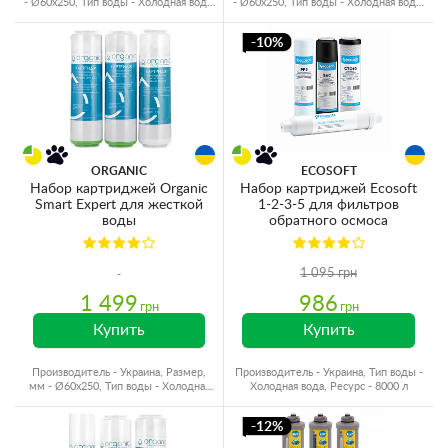
- Ø60x250, Тип воды - Холодная вода,
- Ø60x250, Тип воды - Холодная вода,
Ресурс - 4000 л
Ресурс - 10000 л
-10%
ORGANIC
ECOSOFT
Набор картриджей Organic
Набор картриджей Ecosoft
Smart Expert для жесткой
1-2-3-5 для фильтров
воды
обратного осмоса
1 095 грн
1 499
986
грн
грн
Купить
Купить
Производитель - Украина, Размер,
Производитель - Украина, Тип воды -
мм - Ø60x250, Тип воды - Холодная
Холодная вода, Ресурс - 8000 л
вода, Ресурс - 1600 л
-12%