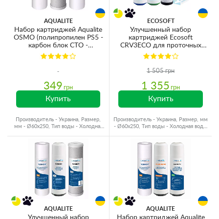
AQUALITE
ECOSOFT
Набор картриджей Aqualite
Улучшенный набор
OSMO (полипропилен PS5 -
картриджей Ecosoft
карбон блок CTO -
CRV3ECO для проточных
полипропилен PS1)
фильтров
1 505 грн
349
1 355
грн
грн
Купить
Купить
Производитель - Украина, Размер,
Производитель - Украина, Размер, мм
мм - Ø60x250, Тип воды - Холодная
- Ø60x250, Тип воды - Холодная вода,
вода, Ресурс - 10000 л
Ресурс - 3000 л
AQUALITE
AQUALITE
Улучшенный набор
Набор картриджей Aqualite