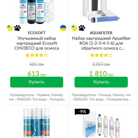
ECOSOFT
AQUAFILTER
Улучшенный набор
Набор картриджей Aquafilter
картриджей Ecosoft
RO6 (1-2-3-4-5-6) для
CHV3ECO для осмоса
обратного осмоса с
минерализатором
681 грн
2 057 грн
613
1 810
грн
грн
Купить
Купить
Производитель - Украина, Размер,
Производитель - Польша, Размер, мм
мм - Ø60x250, Тип воды - Холодная
- Ø60x250, Тип воды - Холодная вода,
вода, Ресурс - 10000 л
Ресурс - 10000 л
-9%