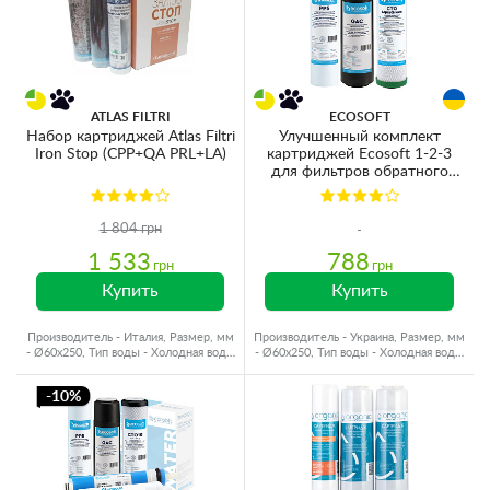
ATLAS FILTRI
ECOSOFT
Набор картриджей Atlas Filtri
Улучшенный комплект
Iron Stop (CPP+QA PRL+LA)
картриджей Ecosoft 1-2-3
для фильтров обратного
осмоса с функцией экономии
воды (CHV3ECOAGR)
1 804 грн
1 533
788
грн
грн
Купить
Купить
Производитель - Италия, Размер, мм
Производитель - Украина, Размер, мм
- Ø60x250, Тип воды - Холодная вода,
- Ø60x250, Тип воды - Холодная вода,
Ресурс - 10000 л
Ресурс - 1500 л
-10%