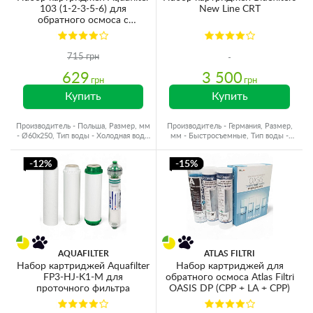
103 (1-2-3-5-6) для
New Line CRT
обратного осмоса с
минерализатором
715 грн
629
3 500
грн
грн
Купить
Купить
Производитель - Польша, Размер, мм
Производитель - Германия, Размер,
- Ø60x250, Тип воды - Холодная вода,
мм - Быстросъемные, Тип воды -
Ресурс - 4000 л
Холодная вода
-12%
-15%
AQUAFILTER
ATLAS FILTRI
Набор картриджей Aquafilter
Набор картриджей для
FP3-HJ-K1-M для
обратного осмоса Atlas Filtri
проточного фильтра
OASIS DP (CPP + LA + CPP)