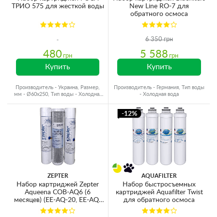
ТРИО 575 для жесткой воды
New Line RO-7 для
обратного осмоса
6 350 грн
480
5 588
грн
грн
Купить
Купить
Производитель - Украина, Размер,
Производитель - Германия, Тип воды
мм - Ø60x250, Тип воды - Холодная
- Холодная вода
вода, Ресурс - 10000 л
-12%
ZEPTER
AQUAFILTER
Набор картриджей Zepter
Набор быстросъемных
Aqueena COB-AQ6 (6
картриджей Aquafilter Twist
месяцев) (EE-AQ-20, EE-AQ-
для обратного осмоса
C1, EE-AQ-5)