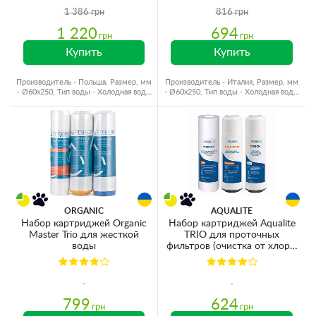
1 386 грн
816 грн
1 220
694
грн
грн
Купить
Купить
Производитель - Польша, Размер, мм
Производитель - Италия, Размер, мм
- Ø60x250, Тип воды - Холодная вода,
- Ø60x250, Тип воды - Холодная вода,
Ресурс - 4000 л
Ресурс - 10000 л
ORGANIC
AQUALITE
Набор картриджей Organic
Набор картриджей Aqualite
Master Trio для жесткой
TRIO для проточных
воды
фильтров (очистка от хлора,
органики и смягчение)
799
624
грн
грн