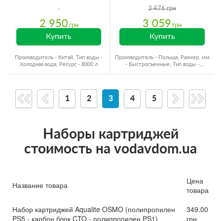
3 476 грн
2 950
3 059
грн
грн
Купить
Купить
Производитель - Китай, Тип воды -
Производитель - Польша, Размер, мм
Холодная вода, Ресурс - 8000 л
- Быстросъемные, Тип воды -
Холодная вода
1
2
3
4
5
Наборы картриджей
стоимость на vodavdom.ua
Цена
Название товара
товара
Набор картриджей Aqualite OSMO (полипропилен
349.00
PS5 - карбон блок CTO - полипропилен PS1)
грн