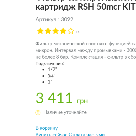
картридж RSH 50mcr KI
Артикул : 3092
( 1 )
Фильтр механической очистки с функцией са
микрон. Интервал между промывками - 3000-
не более 8 бар. Комплектация - фильтр в сбор
Подключение:
1/2"
3/4"
1"
3 411
грн
Наличие уточняйте
В корзину
Купить сейчас
Оплата частями