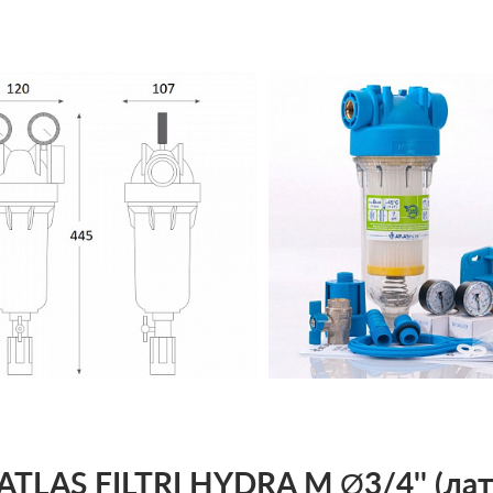
TLAS FILTRI HYDRA M Ø3/4'' (лат