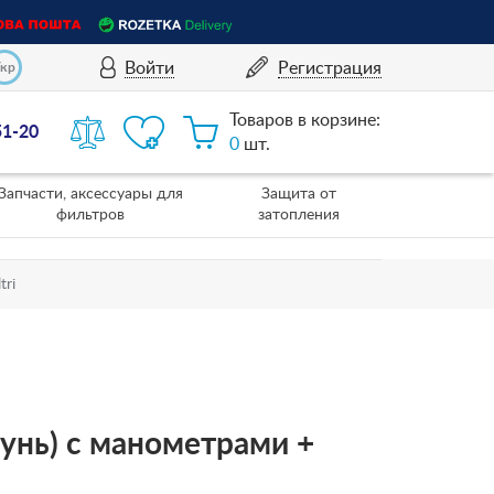
Войти
Регистрация
Укр
Товаров в корзине:
51-20
0
шт.
Запчасти, аксессуары для
Защита от
фильтров
затопления
tri
унь) c манометрами +