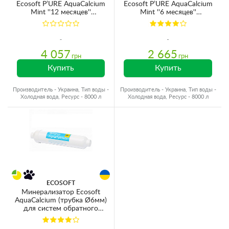
Ecosoft P’URE AquaCalcium
Ecosoft P’URE AquaCalcium
Mint ''12 месяцев''
Mint ''6 месяцев''
CHV6PUREMAC
(CHV5PUREMAC)
4 057
2 665
грн
грн
Купить
Купить
Производитель - Украина, Тип воды -
Производитель - Украина, Тип воды -
Холодная вода, Ресурс - 8000 л
Холодная вода, Ресурс - 8000 л
ECOSOFT
Минерализатор Ecosoft
AquaCalcium (трубка Ø6мм)
для систем обратного
осмоса Pure Aquacalcium
(PD2010MACPURE)