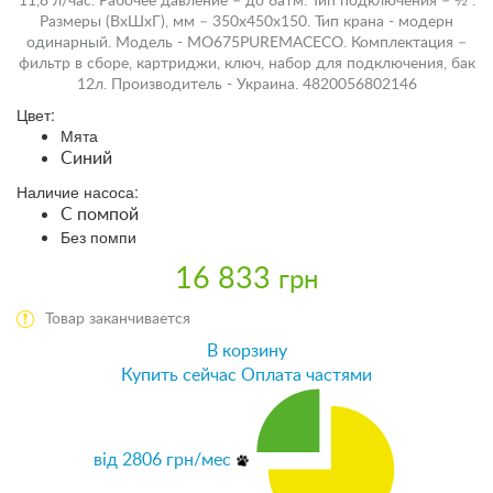
11,8 л/час. Рабочее давление – до 6атм. Тип подключения – ½”.
Размеры (ВхШхГ), мм – 350х450х150. Тип крана - модерн
одинарный. Модель - MO675PUREMACECO. Комплектация –
фильтр в сборе, картриджи, ключ, набор для подключения, бак
12л. Производитель - Украина. 4820056802146
Цвет:
Мята
Синий
Наличие насоса:
С помпой
Без помпи
16 833
грн
Товар заканчивается
В корзину
Купить сейчас
Оплата частями
від
2806
грн/мес