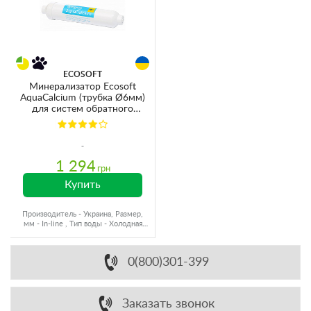
ECOSOFT
Минерализатор Ecosoft
AquaCalcium (трубка Ø6мм)
для систем обратного
осмоса Pure Aquacalcium
(PD2010MACPURE)
1 294
грн
Купить
Производитель - Украина, Размер,
мм - In-line , Тип воды - Холодная
вода, Ресурс - 2000 л
0(800)301-399
Заказать звонок