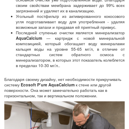
своим свойствам мембрана задерживает до 99% всех
загрязнений и удаляет их в канализацию.
Угольный постфильтр из активированного кокосового
угля подготавливает воду для употребления - удаляя
возможные запахи и придавая ей приятный привкус.
Последней ступенью очистки является минерализатор
AquaCalcium
— картридж с новой минеральной
композицией, который обогащает воду минералами
кальция воды на уровне 55-65 мг/л, в отличие от
стандартных систем обратного осмоса с
минерализатором, в которых этот показатель колеблется
в пределах 10-30 мг/л..
Благодаря своему дизайну, нет необходимости прикручивать
систему
Ecosoft P’ure AquaCalcium
к стене или другой
поверхности. Она может замечательно работать как в
горизонтальном, так и вертикальном положении.