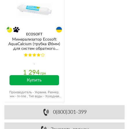
ECOSOFT
Минерализатор Ecosoft
AquaCalcium (трубка Ø6мм)
для систем обратного
осмоса Pure Aquacalcium
(PD2010MACPURE)
1 294
грн
Купить
Производитель - Украина, Размер,
мм - In-line , Тип воды - Холодная
вода, Ресурс - 2000 л
0(800)301-399