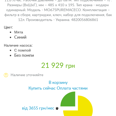
11,8 л/час. Рабочее давление – до 6атм. Тип подключения – ½”.
Размеры (ВхШхГ), мм – 485 х 410 х 195. Тип крана - модерн
одинарный. Модель - MO675PUREMACECO. Комплектация –
фильтр в сборе, картриджи, ключ, набор для подключения, бак
12л. Производитель - Украина. 4820056806861
Цвет:
Мята
Синий
Наличие насоса:
С помпой
Без помпи
21 929
грн
Наличие уточняйте
В корзину
Купить сейчас
Оплата частями
від
3655
грн/мес