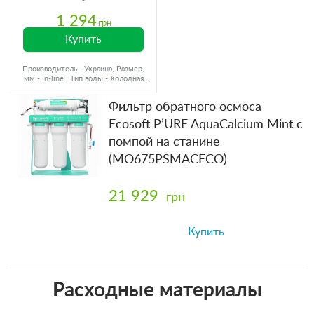
1 294
грн
Купить
Производитель - Украина, Размер,
мм - In-line , Тип воды - Холодная
вода, Ресурс - 2000 л
Фильтр обратного осмоса
Ecosoft P’URE AquaCalcium Mint с
помпой на станине
(MO675PSMACECO)
21 929
грн
Купить
Расходные материалы