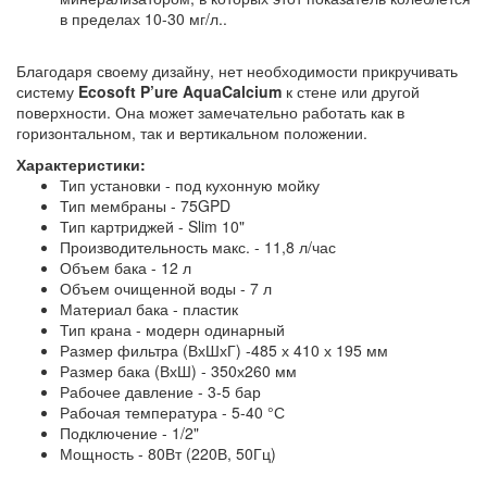
в пределах 10-30 мг/л..
Благодаря своему дизайну, нет необходимости прикручивать
систему
Ecosoft P’ure AquaCalcium
к стене или другой
поверхности. Она может замечательно работать как в
горизонтальном, так и вертикальном положении.
Характеристики:
Тип установки - под кухонную мойку
Тип мембраны - 75GPD
Тип картриджей - Slim 10"
Производительность макс. - 11,8 л/час
Объем бака - 12 л
Объем очищенной воды - 7 л
Материал бака - пластик
Тип крана - модерн одинарный
Размер фильтра (ВхШхГ) -485 х 410 х 195 мм
Размер бака (ВхШ) - 350х260 мм
Рабочее давление - 3-5 бар
Рабочая температура - 5-40 °С
Подключение - 1/2"
Мощность - 80Вт (220В, 50Гц)