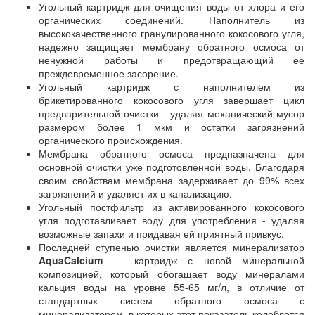
Угольный картридж для очищения воды от хлора и его
органических соединений. Наполнитель из
высококачественного гранулированного кокосового угля,
надежно защищает мембрану обратного осмоса от
ненужной работы и предотвращающий ее
преждевременное засорение.
Угольный картридж с наполнителем из
брикетированного кокосового угля завершает цикл
предварительной очистки - удаляя механический мусор
размером более 1 мкм и остатки загрязнений
органического происхождения.
Мембрана обратного осмоса предназначена для
основной очистки уже подготовленной воды. Благодаря
своим свойствам мембрана задерживает до 99% всех
загрязнений и удаляет их в канализацию.
Угольный постфильтр из активированного кокосового
угля подготавливает воду для употребления - удаляя
возможные запахи и придавая ей приятный привкус.
Последней ступенью очистки является минерализатор
AquaCalcium
— картридж с новой минеральной
композицией, который обогащает воду минералами
кальция воды на уровне 55-65 мг/л, в отличие от
стандартных систем обратного осмоса с
минерализатором, в которых этот показатель колеблется