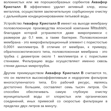
волокнистых или же порошкообразных сорбентов
Аквафор
Кристалл В
эффективно удалит активный хлор, ионы
металлов, осуществляя заключительную сорбционную очистку
с дальнейшим кондиционированием питьевой воды.
Устройство А
квафор Кристалл В
имеют на выходе мембрану
половолоконную производства японской компании Mitsubishi,
благодаря которой устраняются даже микропримеси с
размером до 0,1 мкм, а также бактерии. Половолоконная
мембрана - это микрофильтрационный элемент с пористостью
0,0001 миллиметра. В отличие от мембран, к примеру,
обратноосмотического типа, половолоконная мембрана - это
трубка с диаметром около 1 миллиметра и с пористыми
стенками. Фильтрацию воды осуществляют именно сквозь
стенки данных микротрубок.
Другим преимуществом
Аквафор Кристалл В
считается то,
что он является высокоэффективным и недорогим фильтром
многоступенчатого типа. Его рабочий ресурс, являясь
достаточно большим, составляет семь тысяч литров. Он
способен обеспечивать самую глубокую очистку
муниципальной воды от хлористых или органических
соединений, иных примесей со скоростью фильтрации в
пределах двух литров за минуту.