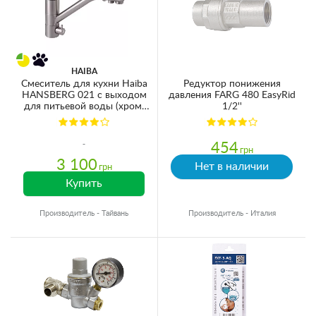
HAIBA
Смеситель для кухни Haiba
Редуктор понижения
HANSBERG 021 с выходом
давления FARG 480 EasyRid
для питьевой воды (хром)
1/2''
(HB3914)
454
грн
3 100
Нет в наличии
грн
Купить
Производитель - Тайвань
Производитель - Италия