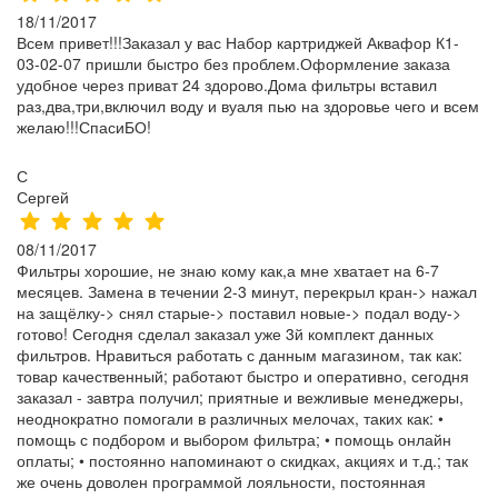
18/11/2017
Всем привет!!!Заказал у вас Набор картриджей Аквафор К1-
03-02-07 пришли быстро без проблем.Оформление заказа
удобное через приват 24 здорово.Дома фильтры вставил
раз,два,три,включил воду и вуаля пью на здоровье чего и всем
желаю!!!СпасиБО!
С
Сергей
08/11/2017
Фильтры хорошие, не знаю кому как,а мне хватает на 6-7
месяцев. Замена в течении 2-3 минут, перекрыл кран-> нажал
на защёлку-> снял старые-> поставил новые-> подал воду->
готово! Сегодня сделал заказал уже 3й комплект данных
фильтров. Нравиться работать с данным магазином, так как:
товар качественный; работают быстро и оперативно, сегодня
заказал - завтра получил; приятные и вежливые менеджеры,
неоднократно помогали в различных мелочах, таких как: •
помощь с подбором и выбором фильтра; • помощь онлайн
оплаты; • постоянно напоминают о скидках, акциях и т.д.; так
же очень доволен программой лояльности, постоянная