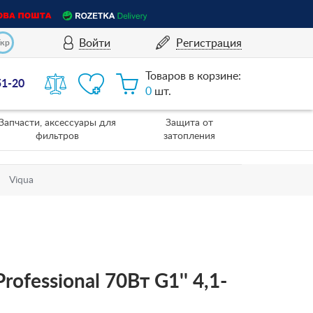
Войти
Регистрация
Укр
Товаров в корзине:
51-20
0
шт.
Запчасти, аксессуары для
Защита от
фильтров
затопления
Viqua
fessional 70Вт G1'' 4,1-