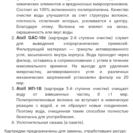
химических элементов и вредоносных микроорганизмов.
Состоит из 100% вспененного полипропилена. Качество
очистки воды улучшается за счет структуры волокон,
плотность сплетения которых, усиливается к центру.
Благодаря этому. Волокна не влияют на запах,
окрашенность или вкус воды.
Atoll GAC-10c
(картридж 2-й ступени очистки) служит
для выведения хлорорганических примесей.
Фильтрующий материал — гранулы активированного
угля, засыпанного внутрь корпуса. Вода проходит через
фильтр, оставаясь в соприкосновении с углем в течение
максимального времени. На выходе для удаления
микрочастиц активированного угля и различных
механических загрязнений установлен фильтр на 20
мкр.
Atoll МП-1В
(картридж 3-й ступени очистки) очищает
воду от взвешенных частиц d >1 мкр.
Полипропиленовые волокна не вступают в химическую
реакцию с водой, и не образуют новые соединения.
Поэтому вода, очищенная таким способом полностью
безопасна для употребления.
Уплотнительная смазка (в пакете).
Картриджи предназначены для замены, отработавших ресурс