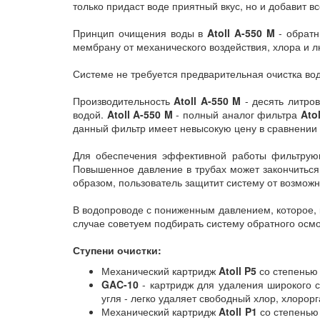
только придаст воде приятный вкус, но и добавит 
Принцип очищения воды в
Atoll A-550 M
- обратн
мембрану от механического воздействия, хлора и л
Системе не требуется предварительная очистка во
Производительность
Atoll A-550 M
- десять литров
водой.
Atoll A-550 M
- полный аналог фильтра
Ato
данный фильтр имеет невысокую цену в сравнении 
Для обеспечения эффективной работы фильтрующ
Повышенное давление в трубах может закончиться
образом, пользователь защитит систему от возмож
В водопроводе с пониженным давлением, которое, 
случае советуем подбирать систему обратного осм
Ступени очистки:
Механический картридж
Atoll
P5
со степенью 
GAC-10
- картридж для удаления широкого с
угля - легко удаляет свободный хлор, хлоро
Механический картридж
Atoll P1
со степенью 