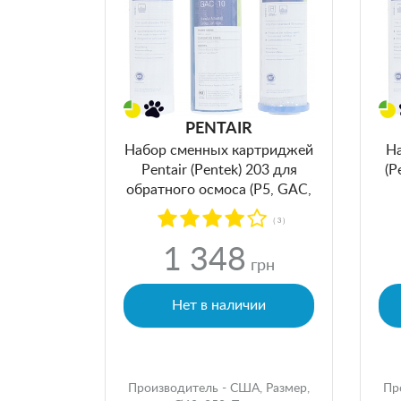
PENTAIR
Набор сменных картриджей
На
Pentair (Pentek) 203 для
(P
обратного осмоса (P5, GAC,
EPM)
( 3 )
1 348
грн
Нет в наличии
Производитель - США, Размер,
Пр