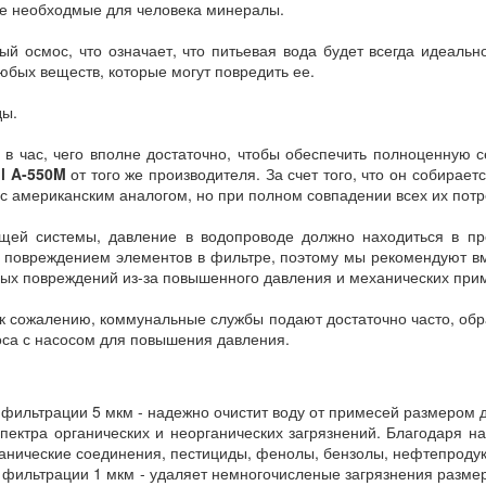
все необходмые для человека минералы.
ый осмос, что означает, что питьевая вода будет всегда идеаль
юбых веществ, которые могут повредить ее.
ды.
 в час, чего вполне достаточно, чтобы обеспечить полноценную
ll A-550M
от того же производителя. За счет того, что он собирае
с американским аналогом, но при полном совпадении всех их потре
ей системы, давление в водопроводе должно находиться в п
 повреждением элементов в фильтре, поэтому мы рекомендуют вм
ных повреждений из-за повышенного давления и механических при
к сожалению, коммунальные службы подают достаточно часто, обр
оса с насосом для повышения давления.
фильтрации 5 мкм - надежно очистит воду от примесей размером д
пектра органических и неорганических загрязнений. Благодаря н
рганические соединения, пестициды, фенолы, бензолы, нефтепродук
фильтрации 1 мкм - удаляет немногочисленые загрязнения размер