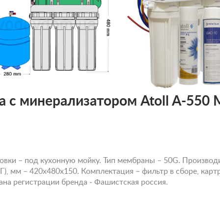
 с минерализатором Atoll A-550 
вки – под кухонную мойку. Тип мембраны – 50G. Производит
Г), мм – 420х480х150. Комплектация – фильтр в сборе, карт
ана регистрации бренда - Фашистская россия.