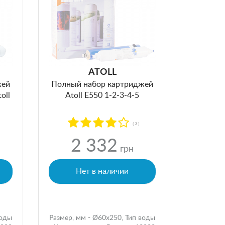
ATOLL
жей
Полный набор картриджей
oll
Atoll Е550 1-2-3-4-5
( 3 )
2 332
грн
Нет в наличии
воды
Размер, мм - Ø60x250, Тип воды