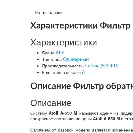
Нет в наличии
Характеристики Фильтр 
Характеристики
Бренд
Atoll
Тип крана
Одинарный
Производительность
7 л/час (50GPD)
К-во этапов очистки
6
Описание Фильтр обратн
Описание
Систему
Atoll A-550
M
называют одним из лидеро
прекрасное соотношение цены
Atoll A-550 M
и его 
Отличием от базовой модели является измененная