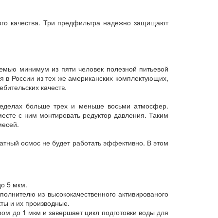
ного качества. Три предфильтра надежно защищают
 семью минимум из пяти человек полезной питьевой
тся в России из тех же американских комплектующих,
бительских качеств.
ределах больше трех и меньше восьми атмосфер.
есте с ним монтировать редуктор давления. Таким
месей.
атный осмос не будет работать эффективно. В этом
о 5 мкм.
аполнителю из высококачественного активированого
ты и их производные.
ом до 1 мкм и завершает цикл подготовки воды для