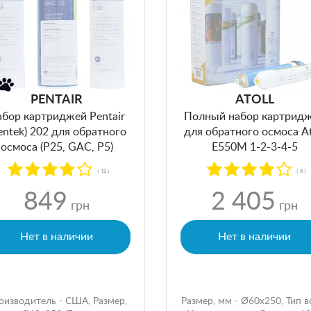
PENTAIR
ATOLL
бор картриджей Pentair
Полный набор картрид
entek) 202 для обратного
для обратного осмоса At
осмоса (P25, GAC, P5)
Е550M 1-2-3-4-5
( 12 )
( 8 )
849
2 405
грн
грн
Нет в наличии
Нет в наличии
оизводитель - США, Размер,
Размер, мм - Ø60x250, Тип 