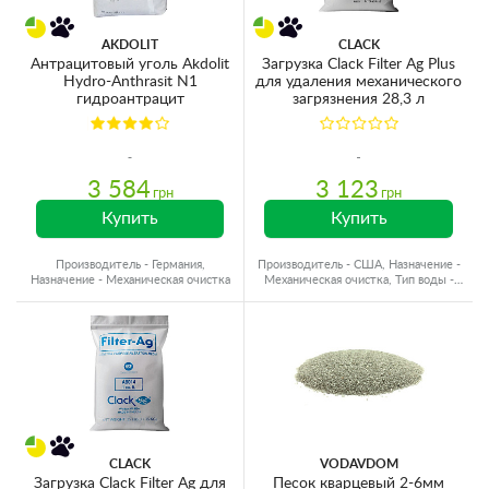
AKDOLIT
CLACK
Антрацитовый уголь Akdolit
Загрузка Clack Filter Ag Plus
Hydro-Anthrasit N1
для удаления механического
гидроантрацит
загрязнения 28,3 л
3 584
3 123
грн
грн
Купить
Купить
Производитель - Германия,
Производитель - США, Назначение -
Назначение - Механическая очистка
Механическая очистка, Тип воды -
Холодная вода
CLACK
VODAVDOM
Загрузка Clack Filter Ag для
Песок кварцевый 2-6мм