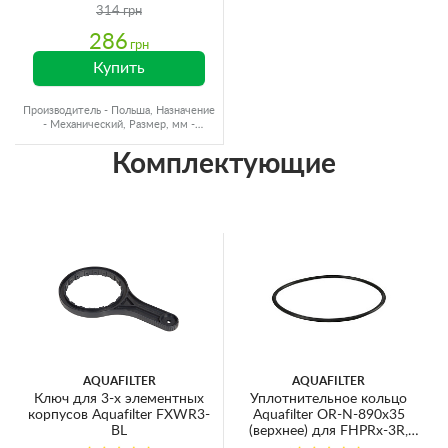
314 грн
286
грн
Купить
Производитель - Польша, Назначение
- Механический, Размер, мм -
Ø60x250
Комплектующие
AQUAFILTER
AQUAFILTER
Ключ для 3-х элементных
Уплотнительное кольцо
корпусов Aquafilter FXWR3-
Aquafilter OR-N-890х35
BL
(верхнее) для FHPRx-3R,
FHPRx-3VR