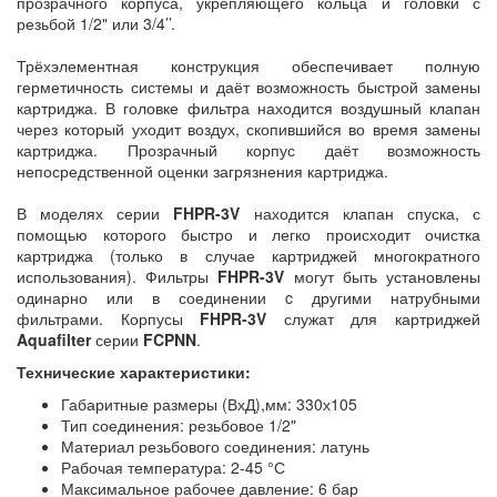
прозрачного корпуса, укрепляющего кольца и головки с
резьбой 1/2" или 3/4’’.
Трёхэлементная конструкция обеспечивает полную
герметичность системы и даёт возможность быстрой замены
картриджа. В головке фильтра находится воздушный клапан
через который уходит воздух, скопившийся во время замены
картриджа. Прозрачный корпус даёт возможность
непосредственной оценки загрязнения картриджа.
В моделях серии
FHPR-3V
находится клапан спуска, с
помощью которого быстро и легко происходит очистка
картриджа (только в случае картриджей многократного
использования). Фильтры
FHPR-3V
могут быть установлены
одинарно или в соединении c другими натрубными
фильтрами. Корпусы
FHPR-3V
служат для картриджей
Aquafilter
серии
FCPNN
.
Технические характеристики:
Габаритные размеры (ВхД),мм: 330х105
Тип соединения: резьбовое 1/2"
Материал резьбового соединения: латунь
Рабочая температура: 2-45 °С
Максимальное рабочее давление: 6 бар