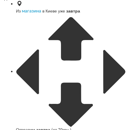
Из
в Киеве уже
завтра
магазина
Отправим
завтра
(от 70грн )