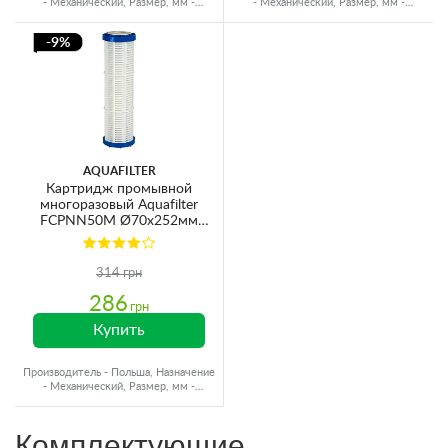
- Механический, Размер, мм -
- Механический, Размер, мм -
Ø60x250
Ø60x250
-9%
AQUAFILTER
Картридж промывной
многоразовый Aquafilter
FCPNN50M Ø70x252мм
50mcr 45°C (очистка от
механических примесей)
314 грн
286
грн
Купить
Производитель - Польша, Назначение
- Механический, Размер, мм -
Ø60x250
Комплектующие