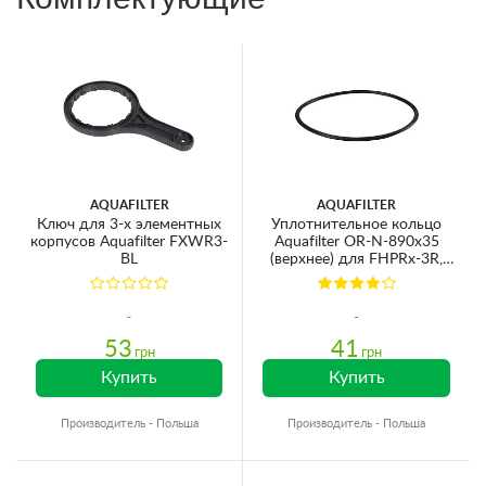
AQUAFILTER
AQUAFILTER
Ключ для 3-х элементных
Уплотнительное кольцо
корпусов Aquafilter FXWR3-
Aquafilter OR-N-890х35
BL
(верхнее) для FHPRx-3R,
FHPRx-3VR
53
41
грн
грн
Купить
Купить
Производитель - Польша
Производитель - Польша