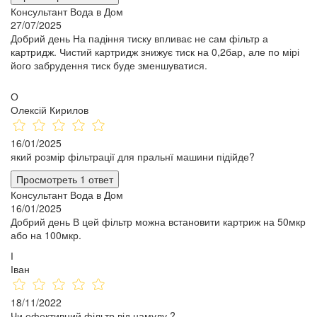
Консультант Вода в Дом
27/07/2025
Добрий день На падіння тиску впливає не сам фільтр а
картридж. Чистий картридж знижує тиск на 0,2бар, але по мірі
його забрудення тиск буде зменшуватися.
О
Олексій Кирилов
16/01/2025
який розмір фільтрації для пральнї машини підійде?
Просмотреть 1 ответ
Консультант Вода в Дом
16/01/2025
Добрий день В цей фільтр можна встановити картриж на 50мкр
або на 100мкр.
І
Іван
18/11/2022
Чи ефективний фільтр від намулу ?