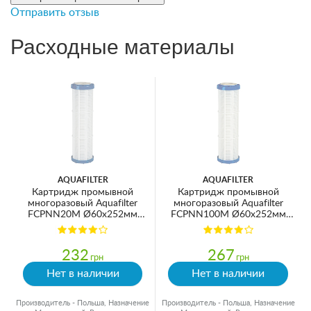
Отправить отзыв
Расходные материалы
AQUAFILTER
AQUAFILTER
Картридж промывной
Картридж промывной
многоразовый Aquafilter
многоразовый Aquafilter
FCPNN20M Ø60x252мм
FCPNN100M Ø60x252мм
20mcr 45°C (очистка от
100mcr 45°C (очистка от
механических примесей)
механических примесей)
232
267
грн
грн
Нет в наличии
Нет в наличии
Производитель - Польша, Назначение
Производитель - Польша, Назначение