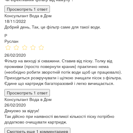
Просмотреть 1 ответ
Консультант Вода в Дом
18/11/2022
Добрий день, Так, це фільтр саме для такої води.
Р
Руслан
26/02/2020
Фільтр на виході зі скважини. Ставив від піску. Толку від
промивки (просто повернути краник) практично нема
(необхідно робити зворотній потік води щоб це працювало).
Приходиться розкручувати і щіткою зчищати пісок з фільтра.
Єдине що картридж багаторазовий і легко вичищається.
Просмотреть 1 ответ
Консультант Вода в Дом
26/02/2020
Дякуємо за відгук!
Так дійсно при наявності великої кількості піску потрібно
додатково очищувати картридж.
Смотреть еще 1 комментариев