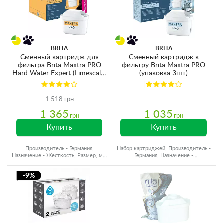
BRITA
BRITA
Сменный картридж для
Сменный картридж к
фильтра Brita Maxtra PRO
фильтру Brita Maxtra PRO
Hard Water Expert (Limescale)
(упаковка 3шт)
для жесткой воды (4 шт)
1 518 грн
1 365
1 035
грн
грн
Купить
Купить
Производитель - Германия,
Набор картриджей, Производитель -
Назначение - Жесткость, Размер, мм
Германия, Назначение -
- Для кувшинов
Комплексный, Ресурс - 300 л
-9%