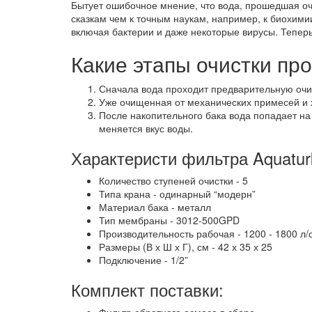
Бытует ошибочное мнение, что вода, прошедшая очи
сказкам чем к точным наукам, например, к биохими
включая бактерии и даже некоторые вирусы. Теперь
Какие этапы очистки пр
Сначала вода проходит предварительную очис
Уже очищенная от механических примесей и х
После накопительного бака вода попадает на
меняется вкус воды.
Характеристи фильтра Aquatur
Количество ступеней очистки - 5
Типа крана - одинарный “модерн”
Материал бака - металл
Тип мембраны - 3012-500GPD
Производительность рабочая - 1200 - 1800 л/
Размеры (В х Ш х Г), см - 42 х 35 х 25
Подключение - 1/2”
Комплект поставки:
Фильтр обратного осмоса в сборе