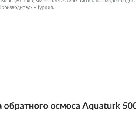
азмеры (ВхШхГ), мм – 450х400х250. Тип крана - модерн один
Производитель - Турция.
обратного осмоса Aquaturk 500