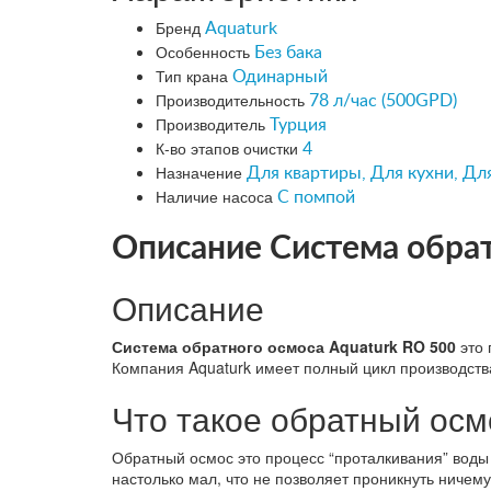
Бренд
Aquaturk
Особенность
Без бака
Тип крана
Одинарный
Производительность
78 л/час (500GPD)
Производитель
Турция
К-во этапов очистки
4
Назначение
Для квартиры, Для кухни, Дл
Наличие насоса
С помпой
Описание Система обратн
Описание
Система обратного осмоса Aquaturk RO 500
это 
Компания Aquaturk имеет полный цикл производств
Что такое обратный осм
Обратный осмос это процесс “проталкивания” вод
настолько мал, что не позволяет проникнуть ничем