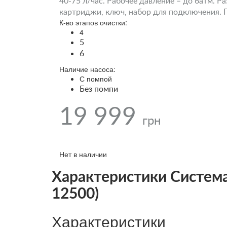
40-75 л/час. Рабочее давление – до 6атм. Р
картриджи, ключ, набор для подключения. 
К-во этапов очистки:
4
5
6
Наличие насоса:
С помпой
Без помпи
19 999
грн
Нет в наличии
Характеристики Система 
12500)
Характеристики