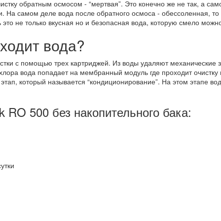
стку обратным осмосом - “мертвая”. Это конечно же не так, а само
и. На самом деле вода после обратного осмоса - обессоленная, то 
 это не только вкусная но и безопасная вода, которую смело можн
оходит вода?
тки с помощью трех картриджей. Из воды удаляют механические за
лора вода попадает на мембранный модуль где проходит очистку 
 этап, который называется “кондиционирование”. На этом этапе во
k RO 500 без накопительного бака:
сутки