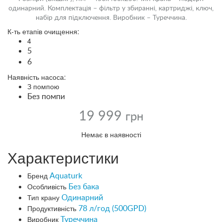
одинарний. Комплектація – фільтр у збиранні, картриджі, ключ,
набір для підключення. Виробник – Туреччина.
К-ть етапів очищення:
4
5
6
Наявність насоса:
З помпою
Без помпи
19 999
грн
Немає в наявності
Характеристики
Бренд
Aquaturk
Особливість
Без бака
Тип крану
Одинарний
Продуктивність
78 л/год (500GPD)
Виробник
Туреччина