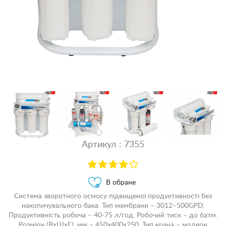
Артикул : 7355
В обране
Система зворотного осмосу підвищеної продуктивності без
накопичувального бака. Тип мембрани – 3012–500GPD.
Продуктивність робоча – 40-75 л/год. Робочий тиск – до 6атм.
Розміри (ВхШхГ), мм – 450х400х250. Тип крана – модерн