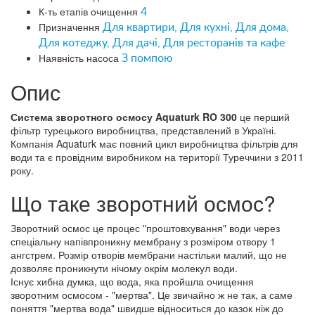
К-ть етапів очищення
4
Призначення
Для квартири, Для кухні, Для дома,
Для котеджу, Для дачі, Для ресторанів та кафе
Наявність насоса
З помпою
Опис
Система зворотного осмосу Aquaturk RO 300
це перший
фільтр турецького виробництва, представлений в Україні.
Компанія Aquaturk має повний цикл виробництва фільтрів для
води та є провідним виробником на території Туреччини з 2011
року.
Що таке зворотний осмос?
Зворотний осмос це процес "проштовхування" води через
спеціальну напівпроникну мембрану з розміром отвору 1
ангстрем. Розмір отворів мембрани настільки малий, що не
дозволяє проникнути нічому окрім молекул води.
Існує хибна думка, що вода, яка пройшла очищення
зворотним осмосом - "мертва". Це звичайно ж не так, а саме
поняття "мертва вода" швидше відноситься до казок ніж до