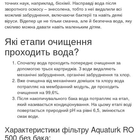
точних наук, наприклад, біохімії. Насправді вода після
зворотного осмосу – знесолена, тобто з неї видалили всі
можливі забруднення, включаючи бактерії та навіть деякі
віруси. Відепер це не тільки смачна, але й безпечна вода, яку
сміливо можна давати навіть маленьким дітям.
Які етапи очищення
проходить вода?
Спочатку вода проходить попереднє очищення за
допомогою трьох картриджів. З води видаляють
механічні забруднення, органічні забруднення та хлор.
Вже очищена від механічних домішок та хлору вода
потрапляє на мембранний модуль, де проходить
очищення на 99,6%.
Після накопичувального бака вода потрапляє на етап,
який називається кондиціонування. На цьому етапі воді
повертається природний pH на рівні 6,5, змінюється
смак води.
Характеристики фільтру Aquaturk RO
500 без бака: