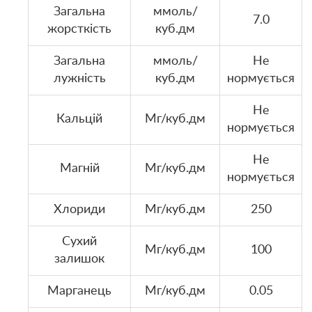
Загальна
ммоль/
7.0
жорсткість
куб.дм
Загальна
ммоль/
Не
лужність
куб.дм
нормується
Не
Кальцій
Мг/куб.дм
нормується
Не
Магній
Мг/куб.дм
нормується
Хлориди
Мг/куб.дм
250
Сухий
Мг/куб.дм
100
залишок
Марганець
Мг/куб.дм
0.05