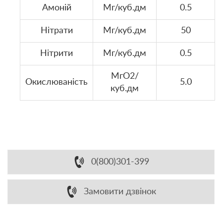
Амоній
Мг/куб.дм
0.5
Нітрати
Мг/куб.дм
50
Нітрити
Мг/куб.дм
0.5
МгO2/
Окислюваність
5.0
куб.дм
0(800)301-399
Замовити дзвінок