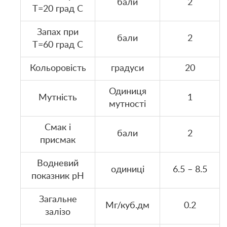
бали
2
Т=20 град С
Запах при
бали
2
Т=60 град С
Кольоровість
градуси
20
Одиниця
Мутність
1
мутності
Смак і
бали
2
присмак
Водневий
одиниці
6.5 – 8.5
показник pH
Загальне
Мг/куб.дм
0.2
залізо