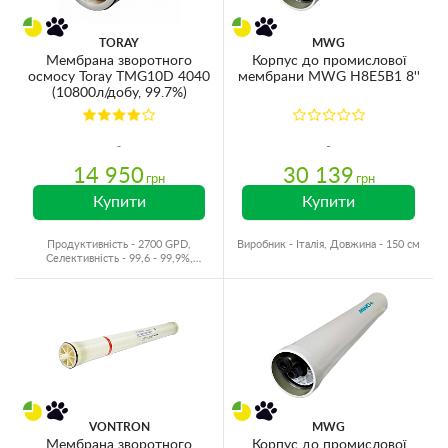
TORAY
MWG
Мембрана зворотного
Корпус до промислової
осмосу Toray TMG10D 4040
мембрани MWG H8E5B1 8''
(10800л/добу, 99.7%)
14 950
30 139
грн
грн
Купити
Купити
Продуктивність - 2700 GPD,
Виробник - Італія, Довжина - 150 см
Селективність - 99,6 - 99,9%,
Виробник - Японія
VONTRON
MWG
Мембрана зворотного
Корпус до промислової