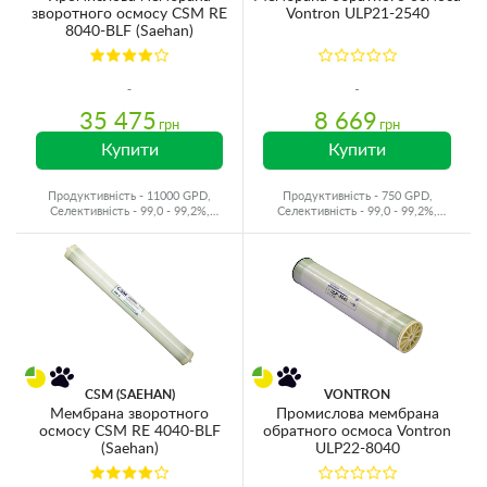
зворотного осмосу CSM RE
Vontron ULP21-2540
8040-BLF (Saehan)
35 475
8 669
грн
грн
Купити
Купити
Продуктивність - 11000 GPD,
Продуктивність - 750 GPD,
Селективність - 99,0 - 99,2%,
Селективність - 99,0 - 99,2%,
Виробник - Корея
Виробник - Китай
CSM (SAEHAN)
VONTRON
Мембрана зворотного
Промислова мембрана
осмосу CSM RE 4040-BLF
обратного осмоса Vontron
(Saehan)
ULP22-8040