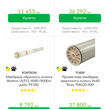
11 653
36 292
грн
грн
Купити
Купити
Продуктивність - 2500 GPD,
Продуктивність - 11000 GPD,
Селективність - 99,0 - 99,2%,
Селективність - 99,6 - 99,9%,
Виробник - Корея
Виробник - Японія
VONTRON
TORAY
Мембрана обратного осмоса
Промислова мембрана
Vontron ULP21-4040 (9000л/
зворотного осмосу 8x40
добу, 99.0%)
Toray TMG20-400
8 792
37 800
грн
грн