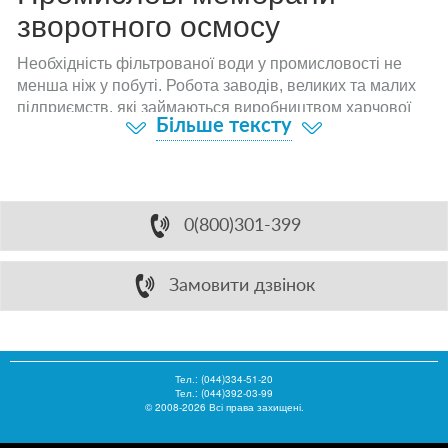
зворотного осмосу
Необхідність фільтрованої води у промисловості не
менша ніж у побуті. Робота заводів, великих та малих
підприємств, які займаються виробництвом харчової
Більше тексту
продукції та побутової хімії, неможлива без
використання чистої води. Обсяги споживання
очищеної води на виробництвах великі, тому тут
важливо обирати потужний фільтр, який зможе
впоратись з цим. У таких випадках зазвичай
0(800)301-399
використовують системи очищення, що діють на основі
іонообмінної смоли. Беззаперечними перевагами
цього методу є: мінімальна енерговитрата та висока
Замовити дзвінок
продуктивність. Проте, такий метод очищення вимагає
наявність великої ділянки для зберігання та дозування
реагентів, що не досить зручно. Альтернатива існує –
це промислові фільтри зворотного осмосу.
Тел.:
(044)334-51-20
Тел.: (044)392-03-99
Промислові фільтри зворотного осмосу – це найкраще
© 2008-2026 Всі права захищені.
рішення для очищення води, яка використовується у
технологічних процесах.
Мембрана зворотного