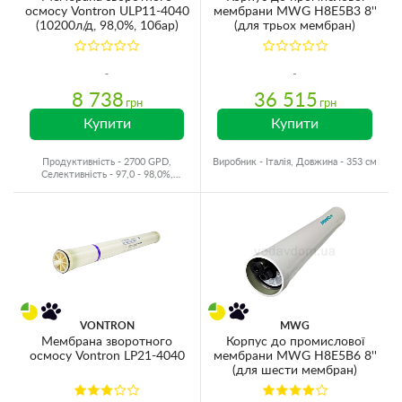
осмосу Vontron ULP11-4040
мембрани MWG H8E5B3 8''
(10200л/д, 98,0%, 10бар)
(для трьох мембран)
8 738
36 515
грн
грн
Купити
Купити
Продуктивність - 2700 GPD,
Виробник - Італія, Довжина - 353 см
Селективність - 97,0 - 98,0%,
Виробник - Китай
VONTRON
MWG
Мембрана зворотного
Корпус до промислової
осмосу Vontron LP21-4040
мембрани MWG H8E5B6 8''
(для шести мембран)