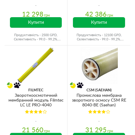
12 298
42 386
грн
грн
Купити
Купити
Продуктивність - 2500 GPD,
Продуктивність - 12100 GPD,
Селективність - 99,0 - 99,2%,
Селективність - 99,0 - 99,2%,
Виробник - Корея
Виробник - Китай
FILMTEC
CSM (SAEHAN)
Зворотноосмотичний
Промислова мембрана
мембранний модуль Filmteс
зворотного осмосу CSM RE
LC LE PRO-4040
8040-BE (Saehan)
21 560
31 295
грн
грн