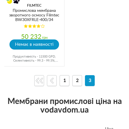
FILMTEC
Промислова мембрана
зворотного осмосу Filmtec
BW30XFRLE-400/34
50 232
грн
Немає в наявності
Продуктивність - 11500 GPD,
Селективність - 99,3 - 99,5%,
Виробник - США
1
2
3
Мембрани промислові ціна на
vodavdom.ua
Ціна