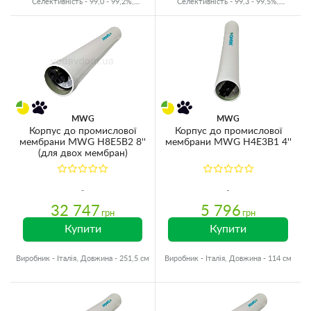
Селективність - 99,0 - 99,2%,
Селективність - 99,3 - 99,5%,
Виробник - Китай
Виробник - Китай
MWG
MWG
Корпус до промислової
Корпус до промислової
мембрани MWG H8E5B2 8''
мембрани MWG H4E3B1 4''
(для двох мембран)
32 747
5 796
грн
грн
Купити
Купити
Виробник - Італія, Довжина - 251,5 см
Виробник - Італія, Довжина - 114 см