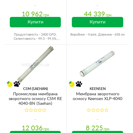
10 962
44 339
грн
грн
Купити
Купити
Продуктивність - 2400 GPD,
Виробник - Італія, Довжина - 658 см
Селективність - 99,3 - 99,5%,
Виробник - Китай
CSM (SAEHAN)
KEENSEN
Промислова мембрана
Мембрана зворотного
зворотного осмосу CSM RE
осмосу Keensen XLP-4040
4040-BN (Saehan)
12 036
8 225
грн
грн