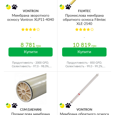
VONTRON
FILMTEC
Мембрана зворотного
Промислова мембрана
осмосу Vontron XLP11-4040
обратного осмоса Filmtec
XLE-2540
8 781
10 819
грн
грн
Купити
Купити
Продуктивність - 2000 GPD,
Продуктивність - 850 GPD,
Селективність - 97,0 - 98,0%,
Селективність - 99,0 - 99,2%,
Виробник - Китай
Виробник - США
CSM (SAEHAN)
VONTRON
Промислова мембрана
Мембрана обратного осмоса