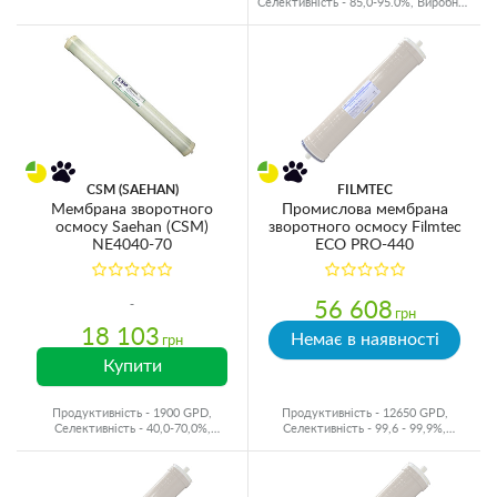
Селективність - 85,0-95.0%, Виробник
- Корея
CSM (SAEHAN)
FILMTEC
Мембрана зворотного
Промислова мембрана
осмосу Saehan (CSM)
зворотного осмосу Filmtec
NE4040-70
ECO PRO-440
56 608
грн
18 103
Немає в наявності
грн
Купити
Продуктивність - 1900 GPD,
Продуктивність - 12650 GPD,
Селективність - 40,0-70,0%,
Селективність - 99,6 - 99,9%,
Виробник - Корея
Виробник - США