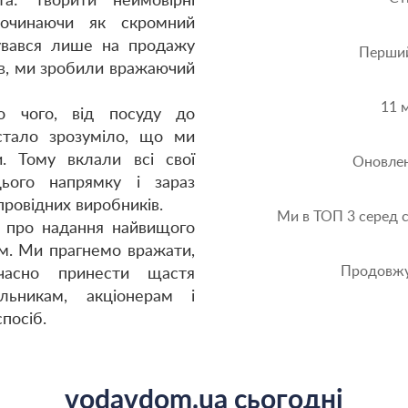
а: творити неймовірні
Починаючи як скромний
зувався лише на продажу
Перший
ів, ми зробили вражаючий
11 
о чого, від посуду до
стало зрозуміло, що ми
. Тому вклали всі свої
Оновлен
ього напрямку і зараз
провідних виробників.
Ми в ТОП 3 серед с
 про надання найвищого
ам. Ми прагнемо вражати,
Продовжу
асно принести щастя
альникам, акціонерам і
посіб.
vodavdom.ua сьогодні