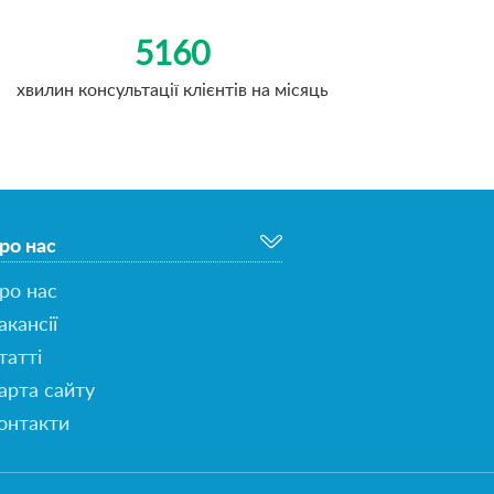
5160
хвилин консультації клієнтів на місяць
ро нас
ро нас
акансії
татті
арта сайту
онтакти