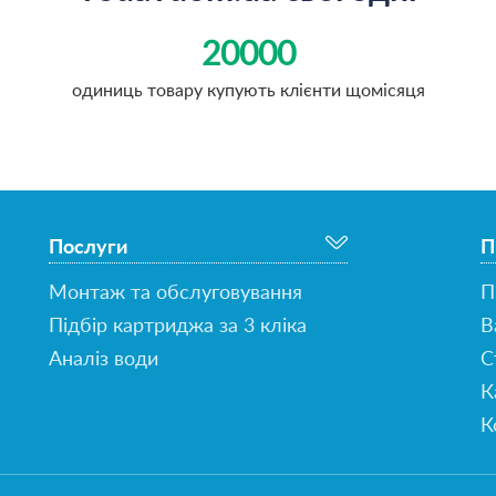
20000
одиниць товару купують клієнти щомісяця
Послуги
П
Монтаж та обслуговування
П
Підбір картриджа за 3 кліка
В
Аналіз води
С
К
К