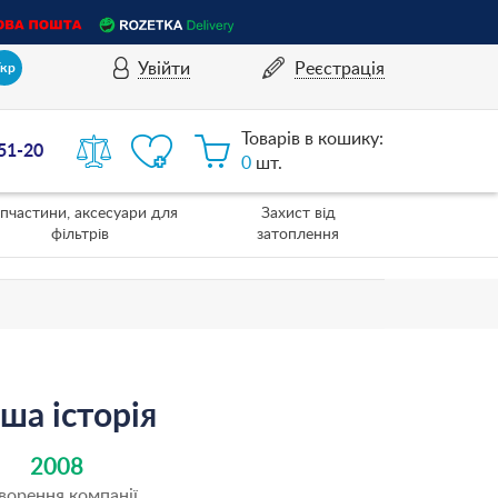
Увійти
Реєстрація
Укр
Товарів в кошику:
-51-20
0
шт.
пчастини, аксесуари для
Захист від
фільтрів
затоплення
ша історія
2008
ворення компанії