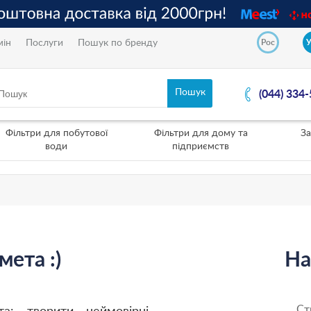
мін
Послуги
Пошук по бренду
Рос
(044) 334
Фільтри для побутової
Фільтри для дому та
За
води
підприємств
мета :)
На
Ст