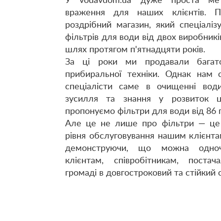
У vodavdom.ua дуже проста мет
враження для наших клієнтів. 
роздрібний магазин, який спеціалі
фільтрів для води від двох виробник
шлях протягом п'ятнадцяти років.
За ці роки ми продавали багат
прибиральної техніки. Однак нам 
спеціалісти саме в очищенні води
зусилля та знання у розвиток ц
пропонуємо фільтри для води від 86 
Але це не лише про фільтри — це
рівня обслуговування нашим клієнт
демонструючи, що можна одноч
клієнтам, співробітникам, постач
громаді в довгостроковий та стійкий с