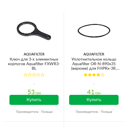
AQUAFILTER
AQUAFILTER
Ключ для 3-х элементных
Уплотнительное кольцо
корпусов Aquafilter FXWR3-
Aquafilter OR-N-890х35
BL
(верхнее) для FHPRx-3R,
FHPRx-3VR
53
41
грн
грн
Купить
Купить
Производитель - Польша
Производитель - Польша