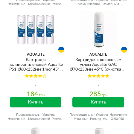
Назначение - Механический, Размер,
- Механический, Размер, мм -
мм - Ø60x250, Ресурс - 40000 л
Ø60x250, Ресурс - 40000 л
AQUALITE
AQUALITE
Картридж
Картридж с кокосовым
полипропиленовый Aqualite
углем Aqualite GAC
PS1 Ø60x252мм 1mcr 45°C
Ø70x250мм 45°C (очистка от
(очистка от механических
хлора и органических
примесей) (упаковка 4шт)
загрязнений)
184
285
грн
грн
Купить
Купить
Производитель - Украина,
Производитель - Украина, Назначение
Назначение - Механический, Размер,
- Угольный, Размер, мм - Ø60x250,
мм - Ø60x250, Ресурс - 40000 л
Ресурс - 6000 л