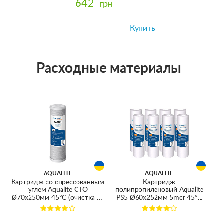
642
грн
Купить
Расходные материалы
AQUALITE
AQUALITE
Картридж со спрессованным
Картридж
углем Aqualite CTO
полипропиленовый Aqualite
Ø70x250мм 45°C (очистка от
PS5 Ø60x252мм 5mcr 45°C
хлора и органических
(очистка от механических
загрязнений)
примесей) (упаковка 8шт)