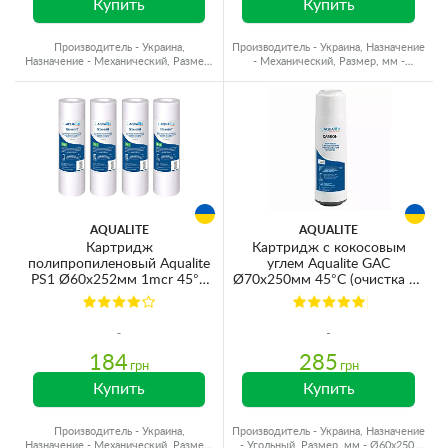
Купить
Купить
Производитель - Украина,
Производитель - Украина, Назначение
Назначение - Механический, Размер,
- Механический, Размер, мм -
мм - Ø60x250, Ресурс - 40000 л
Ø60x250, Ресурс - 40000 л
AQUALITE
AQUALITE
Картридж
Картридж с кокосовым
полипропиленовый Aqualite
углем Aqualite GAC
PS1 Ø60x252мм 1mcr 45°C
Ø70x250мм 45°C (очистка от
(очистка от механических
хлора и органических
примесей) (упаковка 4шт)
загрязнений)
184
285
грн
грн
Купить
Купить
Производитель - Украина,
Производитель - Украина, Назначение
Назначение - Механический, Размер,
- Угольный, Размер, мм - Ø60x250,