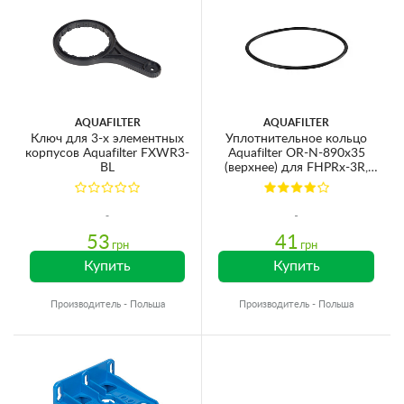
AQUAFILTER
AQUAFILTER
Ключ для 3-х элементных
Уплотнительное кольцо
корпусов Aquafilter FXWR3-
Aquafilter OR-N-890х35
BL
(верхнее) для FHPRx-3R,
FHPRx-3VR
53
41
грн
грн
Купить
Купить
Производитель - Польша
Производитель - Польша