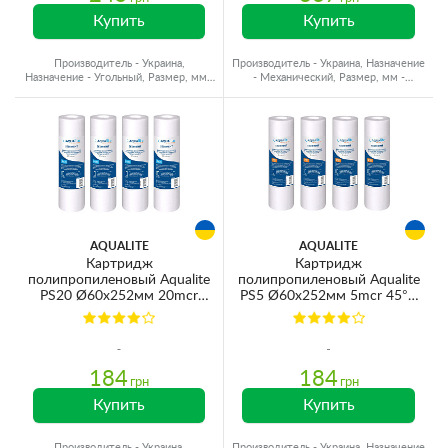
Купить
Купить
Производитель - Украина,
Производитель - Украина, Назначение
Назначение - Угольный, Размер, мм -
- Механический, Размер, мм -
Ø60x250, Ресурс - 15000 л
Ø60x250, Ресурс - 80000 л
AQUALITE
AQUALITE
Картридж
Картридж
полипропиленовый Aqualite
полипропиленовый Aqualite
PS20 Ø60x252мм 20mcr
PS5 Ø60x252мм 5mcr 45°C
45°C (очистка от
(очистка от механических
механических примесей)
примесей) (упаковка 4шт)
(упаковка 4шт)
184
184
грн
грн
Купить
Купить
Производитель - Украина,
Производитель - Украина, Назначение