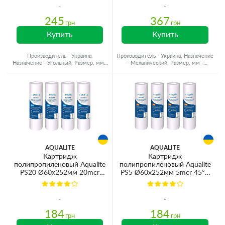
245
367
грн
грн
Купить
Купить
Производитель - Украина,
Производитель - Украина, Назначение
Назначение - Угольный, Размер, мм -
- Механический, Размер, мм -
Ø60x250, Ресурс - 15000 л
Ø60x250, Ресурс - 80000 л
AQUALITE
AQUALITE
Картридж
Картридж
полипропиленовый Aqualite
полипропиленовый Aqualite
PS20 Ø60x252мм 20mcr
PS5 Ø60x252мм 5mcr 45°C
45°C (очистка от
(очистка от механических
механических примесей)
примесей) (упаковка 4шт)
(упаковка 4шт)
184
184
грн
грн