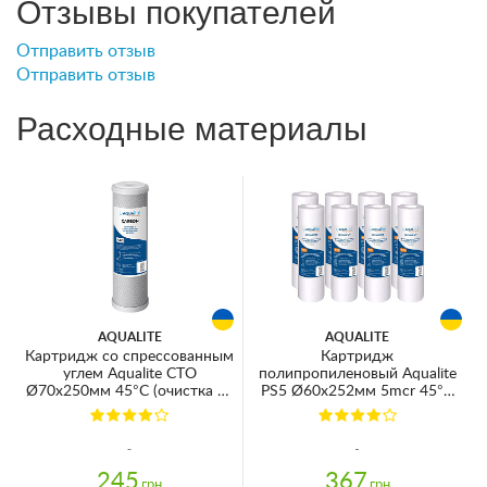
Отзывы покупателей
Отправить отзыв
Отправить отзыв
Расходные материалы
AQUALITE
AQUALITE
Картридж со спрессованным
Картридж
углем Aqualite CTO
полипропиленовый Aqualite
Ø70x250мм 45°C (очистка от
PS5 Ø60x252мм 5mcr 45°C
хлора и органических
(очистка от механических
загрязнений)
примесей) (упаковка 8шт)
245
367
грн
грн