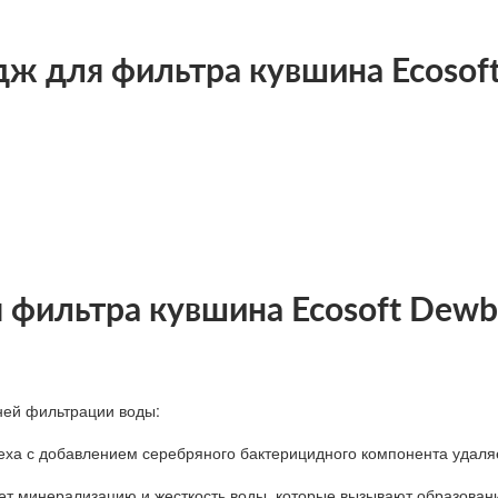
ж для фильтра кувшина Ecosof
 фильтра кувшина Ecosoft Dew
ней фильтрации воды:
ореха с добавлением серебряного бактерицидного компонента удал
т минерализацию и жесткость воды, которые вызывают образовани