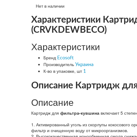
Нет в наличии
Характеристики Картрид
(CRVKDEWBECO)
Характеристики
Бренд
Ecosoft
Производитель
Украина
К-во в упаковке, шт
1
Описание Картридж для
Описание
Картридж для
фильтра-кувшина
включает 5 степе
1. Активированный уголь из скорлупы кокосового 
фильтр и очищенную воду от микроорганизмов.
2. Высококачественная ионообменная смола снижае