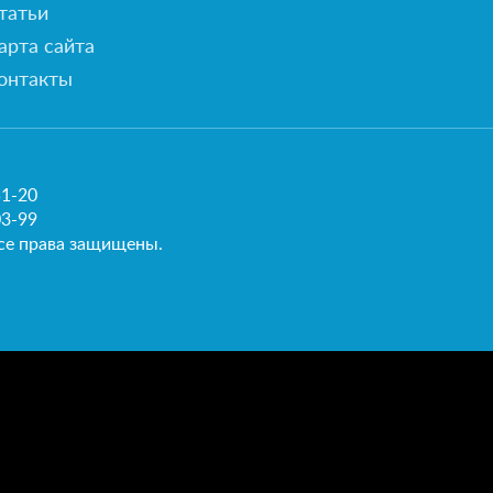
татьи
арта сайта
онтакты
51-20
03-99
се права защищены.