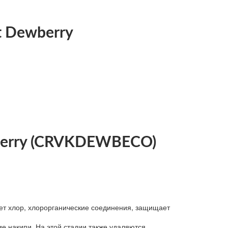
t Dewberry
berry (CRVKDEWBECO)
яет хлор, хлорорганические соединения, защищает
е накипи. На этой стадии также удаляются