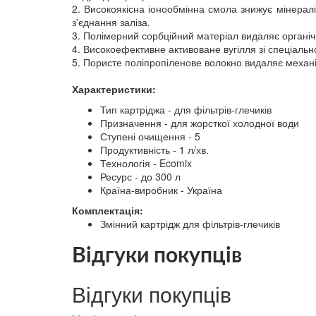
2. Високоякісна іонообмінна смола знижує мінераліз
з'єднання заліза.
3. Полімерний сорбційний матеріал видаляє органічн
4. Високоефективне активоване вугілля зі спеціальн
5. Пористе поліпропіленове волокно видаляє механі
Характеристики:
Тип картріджа - для фільтрів-глечиків
Призначення - для жорсткої холодної води
Ступені очищення - 5
Продуктивність - 1 л/хв.
Технологія - Ecomix
Ресурс - до 300 л
Країна-виробник - Україна
Комплектація:
Змінний картрідж для фільтрів-глечиків
Відгуки покупців
Відгуки покупців