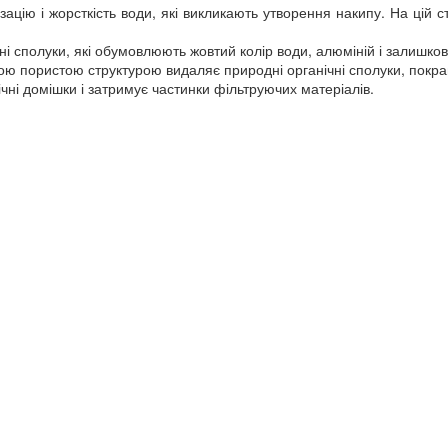
ацію і жорсткість води, які викликають утворення накипу. На цій с
і сполуки, які обумовлюють жовтий колір води, алюміній і залишков
ою пористою структурою видаляє природні органічні сполуки, покращ
чні домішки і затримує частинки фільтруючих матеріалів.