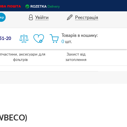
Увійти
Реєстрація
Укр
Товарів в кошику:
-51-20
0
шт.
пчастини, аксесуари для
Захист від
фільтрів
затоплення
EWBECO)