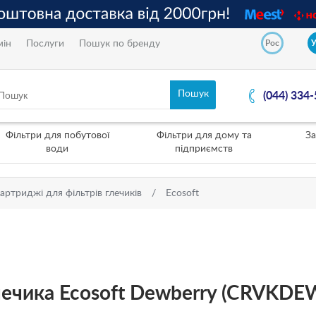
мін
Послуги
Пошук по бренду
Рос
(044) 334
Фільтри для побутової
Фільтри для дому та
За
води
підприємств
артриджі для фільтрів глечиків
Ecosoft
лечика Ecosoft Dewberry (CRVKD