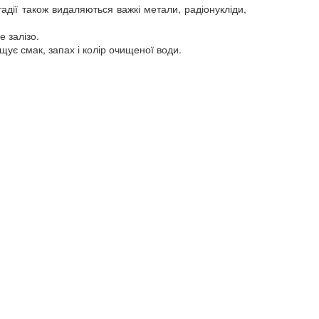
тадії також видаляються важкі метали, радіонукліди,
е залізо.
ує смак, запах і колір очищеної води.