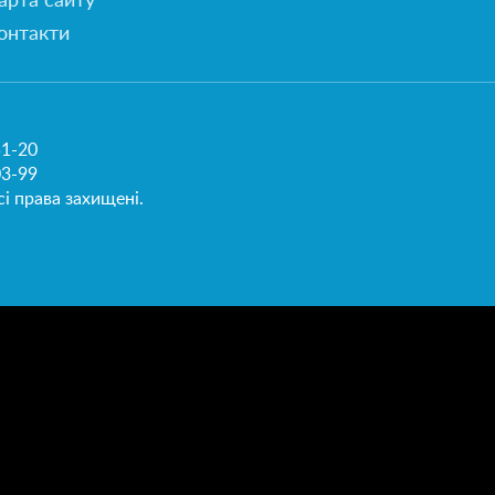
арта сайту
онтакти
51-20
03-99
і права захищені.