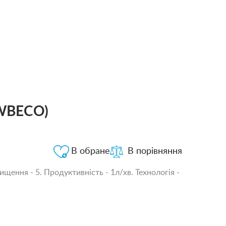
EWBECO)
В обране
В порівняння
щення - 5. Продуктивність - 1л/хв. Технологія -