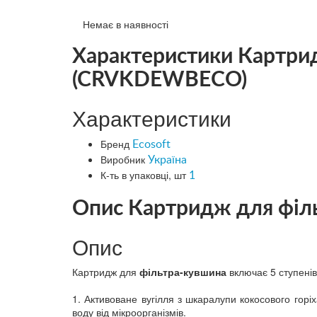
Немає в наявності
Характеристики Картрид
(CRVKDEWBECO)
Характеристики
Бренд
Ecosoft
Виробник
Україна
К-ть в упаковці, шт
1
Опис Картридж для філ
Опис
Картридж для
фільтра-кувшина
включає 5 ступенів
1. Активоване вугілля з шкаралупи кокосового гор
воду від мікроорганізмів.