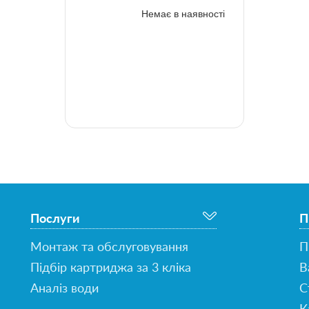
Немає в наявності
Послуги
П
Монтаж та обслуговування
П
Підбір картриджа за 3 кліка
В
Аналіз води
С