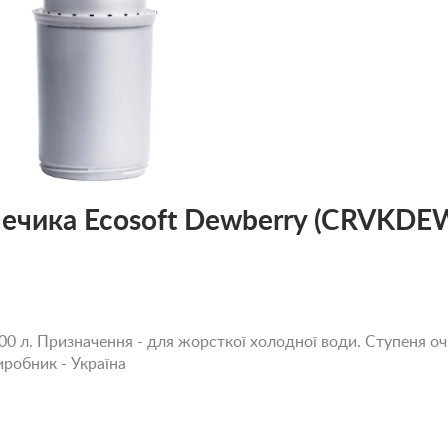
лечика Ecosoft Dewberry (CRVKD
0 л. Призначення - для жорсткої холодної води. Ступеня очи
иробник - Україна