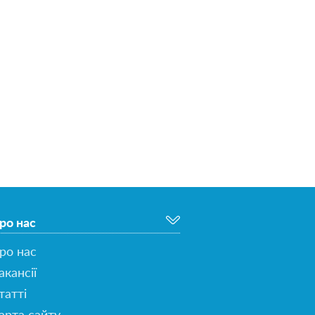
ро нас
ро нас
акансії
татті