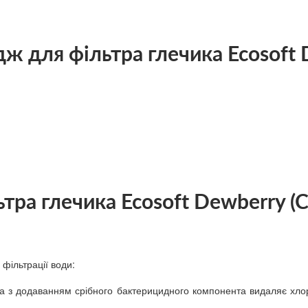
ж для фільтра глечика Ecosoft 
ьтра глечика Ecosoft Dewberry
 фільтрації води:
іха з додаванням срібного бактерицидного компонента видаляє хлор