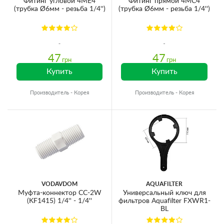
Фитинг угловой 4ME4
Фитинг прямой 4MC4
(трубка Ø6мм - резьба 1/4'')
(трубка Ø6мм - резьба 1/4'')
47
47
грн
грн
Купить
Купить
Производитель - Корея
Производитель - Корея
VODAVDOM
AQUAFILTER
Муфта-коннектор CC-2W
Универсальный ключ для
(KF1415) 1/4'' - 1/4''
фильтров Aquafilter FXWR1-
BL