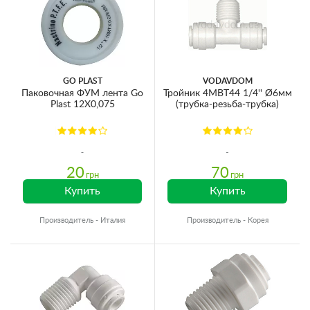
GO PLAST
VODAVDOM
Паковочная ФУМ лента Go
Тройник 4МВТ44 1/4'' Ø6мм
Plast 12X0,075
(трубка-резьба-трубка)
20
70
грн
грн
Купить
Купить
Производитель - Италия
Производитель - Корея