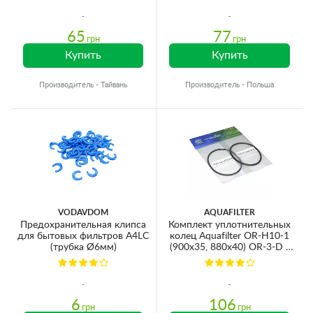
65
77
грн
грн
Купить
Купить
Производитель - Тайвань
Производитель - Польша
VODAVDOM
AQUAFILTER
Предохранительная клипса
Комплект уплотнительных
для бытовых фильтров A4LC
колец Aquafilter OR-H10-1
(трубка Ø6мм)
(900x35, 880x40) OR-3-D /
OR-3-S
6
106
грн
грн