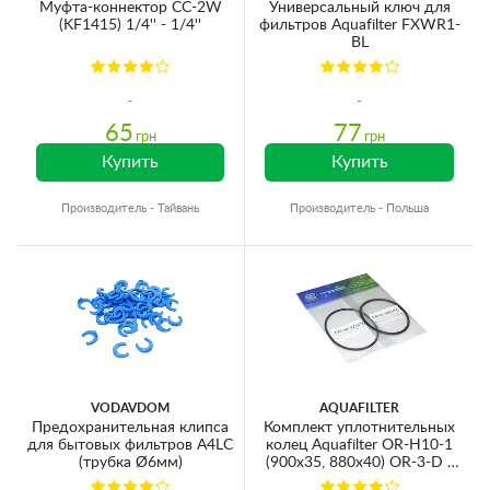
Муфта-коннектор CC-2W
Универсальный ключ для
(KF1415) 1/4'' - 1/4''
фильтров Aquafilter FXWR1-
BL
65
77
грн
грн
Купить
Купить
Производитель - Тайвань
Производитель - Польша
VODAVDOM
AQUAFILTER
Предохранительная клипса
Комплект уплотнительных
для бытовых фильтров A4LC
колец Aquafilter OR-H10-1
(трубка Ø6мм)
(900x35, 880x40) OR-3-D /
OR-3-S