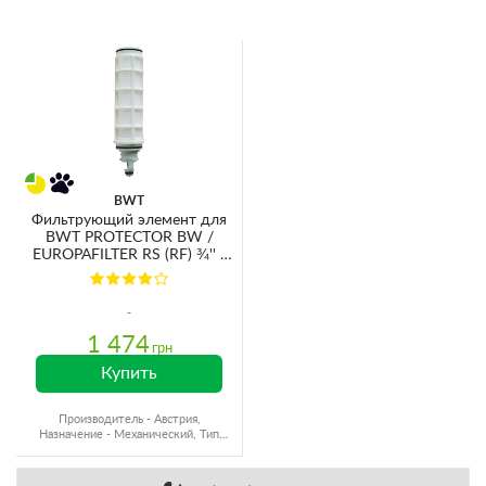
BWT
Фильтрующий элемент для
BWT PROTECTOR BW /
EUROPAFILTER RS (RF) ¾'' -
1¼'' (1-902393)
1 474
грн
Купить
Производитель - Австрия,
Назначение - Механический, Тип
воды - Холодная вода