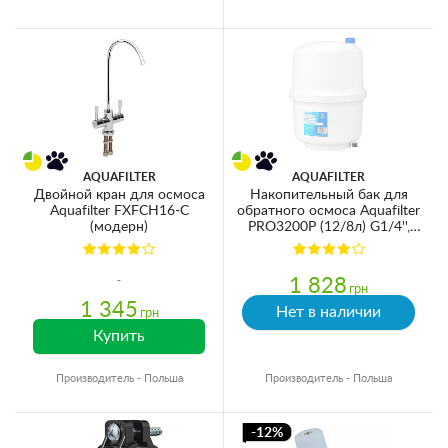
AQUAFILTER
AQUAFILTER
Двойной кран для осмоса
Накопительный бак для
Aquafilter FXFCH16-C
обратного осмоса Aquafilter
(модерн)
PRO3200P (12/8л) G1/4'',
пластик
1 828
грн
1 345
Нет в наличии
грн
Купить
Производитель - Польша
Производитель - Польша
-12%