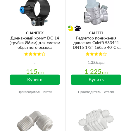
CHANITEX
CALEFFI
Дренажный хомут DC-14
Редуктор понижения
(трубка Ø6мм) для систем
давления Caleffi 533441
обратного осмоса
DN15 1/2'' 16бар 40°C с
соединением для манометра
1 386 грн
115
1 225
грн
грн
Купить
Купить
Производитель - Китай
Производитель - Италия