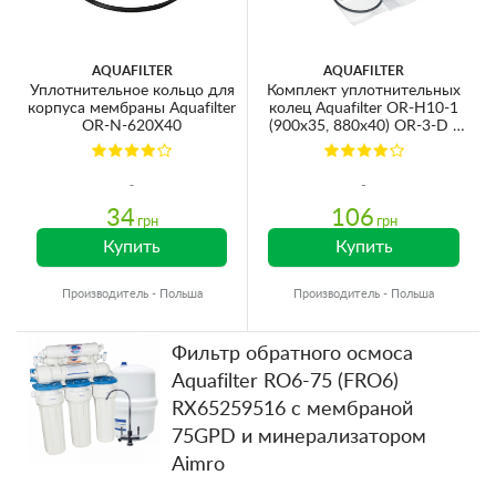
AQUAFILTER
AQUAFILTER
Уплотнительное кольцо для
Комплект уплотнительных
корпуса мембраны Aquafilter
колец Aquafilter OR-H10-1
OR-N-620X40
(900x35, 880x40) OR-3-D /
OR-3-S
34
106
грн
грн
Купить
Купить
Производитель - Польша
Производитель - Польша
Фильтр обратного осмоса
Aquafilter RO6-75 (FRO6)
RX65259516 с мембраной
75GPD и минерализатором
Aimro