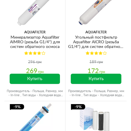
AQUAFILTER
AQUAFILTER
Минерализатор Aquafilter
Угольный постфильтр
AIMRO (резьба G1/4'') для
Aquafilter AICRO (резьба
систем обратного осмоса
G1/4'') для систем обратного
осмоса
296 грн
189 грн
269
172
грн
грн
Купить
Купить
Производитель - Польша, Размер, мм
Производитель - Польша, Размер, мм
- In-line , Тип воды - Холодная вода,
- In-line , Тип воды - Холодная вода,
Ресурс - 3000 л
Ресурс - 6000 л
-9%
-9%