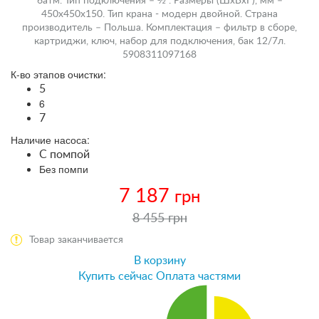
6атм. Тип подключения – ½”. Размеры (ШхВхГ), мм –
450х450х150. Тип крана - модерн двойной. Страна
производитель – Польша. Комплектация – фильтр в сборе,
картриджи, ключ, набор для подключения, бак 12/7л.
5908311097168
К-во этапов очистки:
5
6
7
Наличие насоса:
С помпой
Без помпи
7 187
грн
8 455 грн
Товар заканчивается
В корзину
Купить сейчас
Оплата частями