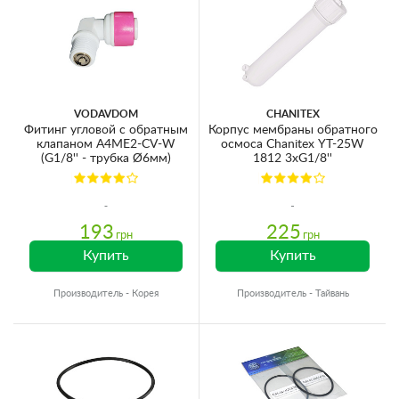
VODAVDOM
CHANITEX
Фитинг угловой с обратным
Корпус мембраны обратного
клапаном A4ME2-CV-W
осмоса Chanitex YT-25W
(G1/8'' - трубка Ø6мм)
1812 3хG1/8''
193
225
грн
грн
Купить
Купить
Производитель - Корея
Производитель - Тайвань