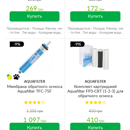
269
172
грн
грн
Купить
Купить
Производитель - Польша, Размер, мм
Производитель - Польша, Размер, мм
- In-line , Тип воды - Холодная вода,
- In-line , Тип воды - Холодная вода,
Ресурс - 3000 л
Ресурс - 6000 л
-9%
-9%
AQUAFILTER
AQUAFILTER
Мембрана обратного осмоса
Комплект картриджей
Aquafilter TFC-75F
Aquafilter FP3-CRT (1-2-3) для
обратного осмоса
1 205 грн
450 грн
1 097
410
грн
грн
Купить
Купить