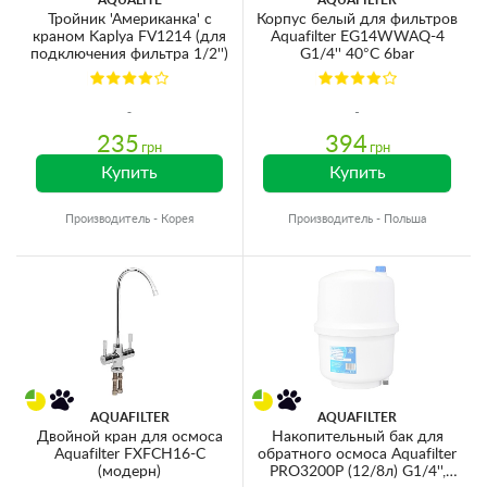
Тройник 'Американка' с
Корпус белый для фильтров
краном Kaplya FV1214 (для
Aquafilter EG14WWAQ-4
подключения фильтра 1/2'')
G1/4'' 40°C 6bar
235
394
грн
грн
Купить
Купить
Производитель - Корея
Производитель - Польша
AQUAFILTER
AQUAFILTER
Двойной кран для осмоса
Накопительный бак для
Aquafilter FXFCH16-C
обратного осмоса Aquafilter
(модерн)
PRO3200P (12/8л) G1/4'',