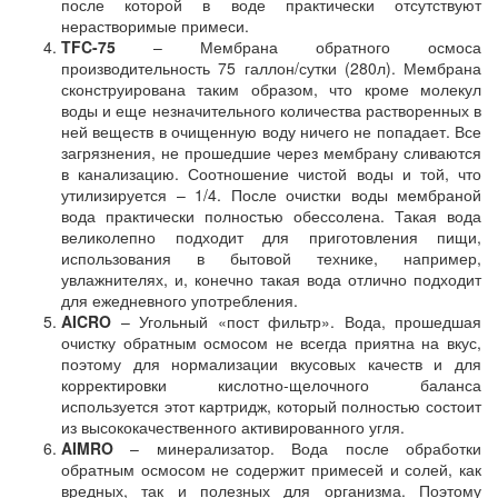
после которой в воде практически отсутствуют
нерастворимые примеси.
TFC-75
– Мембрана обратного осмоса
производительность 75 галлон/сутки (280л). Мембрана
сконструирована таким образом, что кроме молекул
воды и еще незначительного количества растворенных в
ней веществ в очищенную воду ничего не попадает. Все
загрязнения, не прошедшие через мембрану сливаются
в канализацию. Соотношение чистой воды и той, что
утилизируется – 1/4. После очистки воды мембраной
вода практически полностью обессолена. Такая вода
великолепно подходит для приготовления пищи,
использования в бытовой технике, например,
увлажнителях, и, конечно такая вода отлично подходит
для ежедневного употребления.
AICRO
– Угольный «пост фильтр». Вода, прошедшая
очистку обратным осмосом не всегда приятна на вкус,
поэтому для нормализации вкусовых качеств и для
корректировки кислотно-щелочного баланса
используется этот картридж, который полностью состоит
из высококачественного активированного угля.
AIMRO
– минерализатор. Вода после обработки
обратным осмосом не содержит примесей и солей, как
вредных, так и полезных для организма. Поэтому