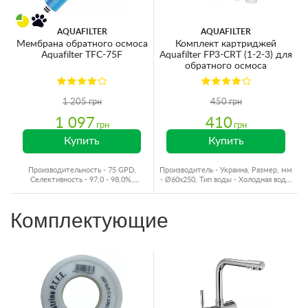
AQUAFILTER
AQUAFILTER
Мембрана обратного осмоса
Комплект картриджей
Aquafilter TFC-75F
Aquafilter FP3-CRT (1-2-3) для
обратного осмоса
1 205 грн
450 грн
1 097
410
грн
грн
Купить
Купить
Производительность - 75 GPD,
Производитель - Украина, Размер, мм
Селективность - 97,0 - 98,0%,
- Ø60x250, Тип воды - Холодная вода,
Производитель - Польша
Ресурс - 4000 л
Комплектующие