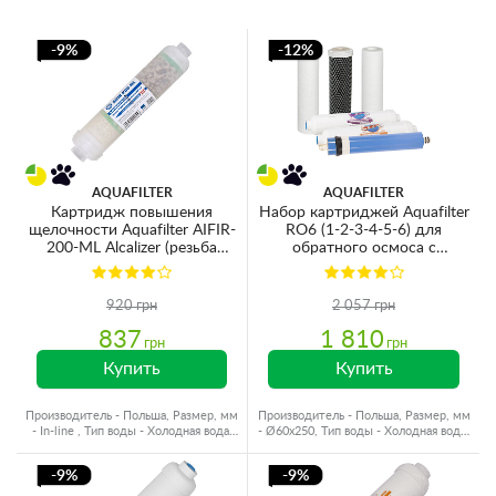
-9%
-12%
AQUAFILTER
AQUAFILTER
Картридж повышения
Набор картриджей Aquafilter
щелочности Aquafilter AIFIR-
RO6 (1-2-3-4-5-6) для
200-ML Alcalizer (резьба
обратного осмоса с
G1/4'') для систем обратного
минерализатором
осмоса
920 грн
2 057 грн
837
1 810
грн
грн
Купить
Купить
Производитель - Польша, Размер, мм
Производитель - Польша, Размер, мм
- In-line , Тип воды - Холодная вода,
- Ø60x250, Тип воды - Холодная вода,
Ресурс - 1000 л
Ресурс - 10000 л
-9%
-9%