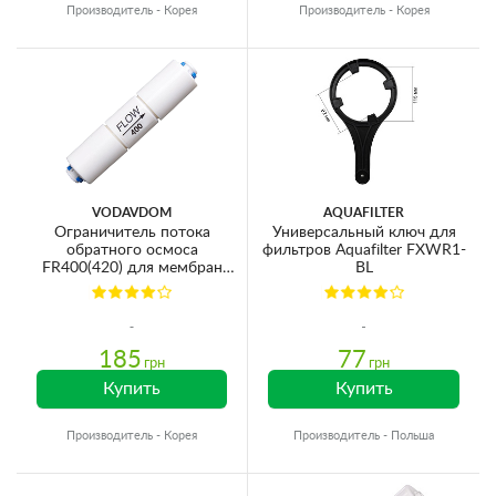
Производитель - Корея
Производитель - Корея
VODAVDOM
AQUAFILTER
Ограничитель потока
Универсальный ключ для
обратного осмоса
фильтров Aquafilter FXWR1-
FR400(420) для мембран
BL
75GPD (трубка Ø6мм)
185
77
грн
грн
Купить
Купить
Производитель - Корея
Производитель - Польша