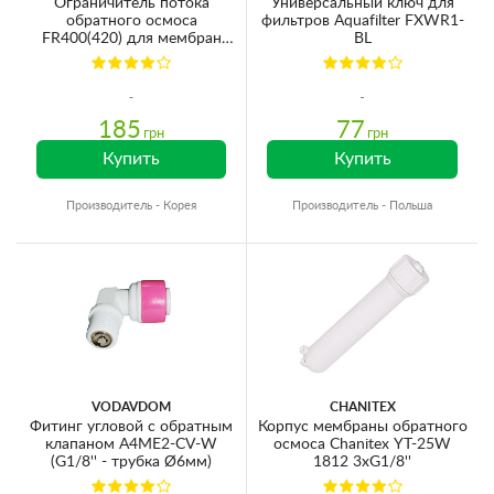
Ограничитель потока
Универсальный ключ для
обратного осмоса
фильтров Aquafilter FXWR1-
FR400(420) для мембран
BL
75GPD (трубка Ø6мм)
185
77
грн
грн
Купить
Купить
Производитель - Корея
Производитель - Польша
VODAVDOM
CHANITEX
Фитинг угловой с обратным
Корпус мембраны обратного
клапаном A4ME2-CV-W
осмоса Chanitex YT-25W
(G1/8'' - трубка Ø6мм)
1812 3хG1/8''