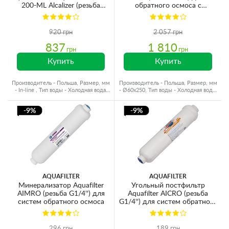
200-ML Alcalizer (резьба
обратного осмоса с
G1/4'') для систем обратного
минерализатором
осмоса
920 грн
2 057 грн
837
1 810
грн
грн
Купить
Купить
Производитель - Польша, Размер, мм
Производитель - Польша, Размер, мм
- In-line , Тип воды - Холодная вода,
- Ø60x250, Тип воды - Холодная вода,
Ресурс - 1000 л
Ресурс - 10000 л
-9%
-9%
AQUAFILTER
AQUAFILTER
Минерализатор Aquafilter
Угольный постфильтр
AIMRO (резьба G1/4'') для
Aquafilter AICRO (резьба
систем обратного осмоса
G1/4'') для систем обратного
осмоса
296 грн
189 грн