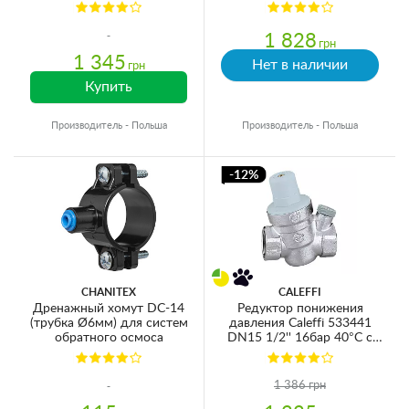
пластик
1 828
грн
1 345
Нет в наличии
грн
Купить
Производитель - Польша
Производитель - Польша
-12%
CHANITEX
CALEFFI
Дренажный хомут DC-14
Редуктор понижения
(трубка Ø6мм) для систем
давления Caleffi 533441
обратного осмоса
DN15 1/2'' 16бар 40°C с
соединением для манометра
1 386 грн