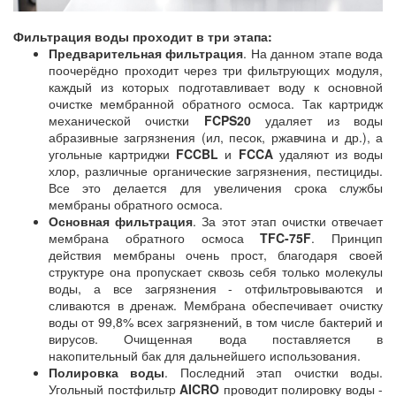
Фильтрация воды проходит в три этапа:
Предварительная фильтрация
. На данном этапе вода
поочерёдно проходит через три фильтрующих модуля,
каждый из которых подготавливает воду к основной
очистке мембранной обратного осмоса. Так картридж
механической очистки
FCPS20
удаляет из воды
абразивные загрязнения (ил, песок, ржавчина и др.), а
угольные картриджи
FCCBL
и
FCCA
удаляют из воды
хлор, различные органические загрязнения, пестициды.
Все это делается для увеличения срока службы
мембраны обратного осмоса.
Основная фильтрация
. За этот этап очистки отвечает
мембрана обратного осмоса
TFC-75F
. Принцип
действия мембраны очень прост, благодаря своей
структуре она пропускает сквозь себя только молекулы
воды, а все загрязнения - отфильтровываются и
сливаются в дренаж. Мембрана обеспечивает очистку
воды от 99,8% всех загрязнений, в том числе бактерий и
вирусов. Очищенная вода поставляется в
накопительный бак для дальнейшего использования.
Полировка воды
. Последний этап очистки воды.
Угольный постфильтр
AICRO
проводит полировку воды -