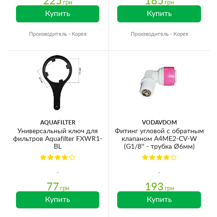
225
185
грн
грн
Купить
Купить
Производитель - Корея
Производитель - Корея
AQUAFILTER
VODAVDOM
Универсальный ключ для
Фитинг угловой с обратным
фильтров Aquafilter FXWR1-
клапаном A4ME2-CV-W
BL
(G1/8'' - трубка Ø6мм)
77
193
грн
грн
Купить
Купить