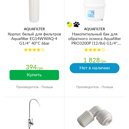
AQUAFILTER
AQUAFILTER
Корпус белый для фильтров
Накопительный бак для
Aquafilter EG14WWAQ-4
обратного осмоса Aquafilter
G1/4'' 40°C 6bar
PRO3200P (12/8л) G1/4'',
пластик
1 828
грн
394
Нет в наличии
грн
Купить
Производитель - Польша
Производитель - Польша