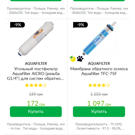
Производитель - Польша, Размер, мм
Производитель - Польша, Размер, мм
- Ø60x250, Тип воды - Холодная вода,
- Ø60x250, Тип воды - Холодная вода,
Ресурс - 4000 л
Ресурс - 4000 л
-9%
-9%
AQUAFILTER
AQUAFILTER
Угольный постфильтр
Мембрана обратного осмоса
Aquafilter AICRO (резьба
Aquafilter TFC-75F
G1/4'') для систем обратного
осмоса
189 грн
1 205 грн
172
1 097
грн
грн
Купить
Купить
Производитель - Польша, Размер, мм
Производительность - 75 GPD,
- In-line , Тип воды - Холодная вода,
Селективность - 97,0 - 98,0%,
Ресурс - 6000 л
Производитель - Польша