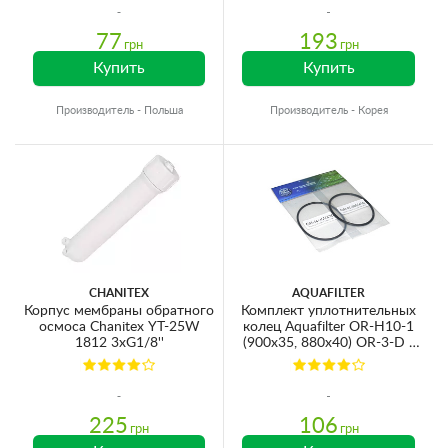
77
193
грн
грн
Купить
Купить
Производитель - Польша
Производитель - Корея
CHANITEX
AQUAFILTER
Корпус мембраны обратного
Комплект уплотнительных
осмоса Chanitex YT-25W
колец Aquafilter OR-H10-1
1812 3хG1/8''
(900x35, 880x40) OR-3-D /
OR-3-S
225
106
грн
грн