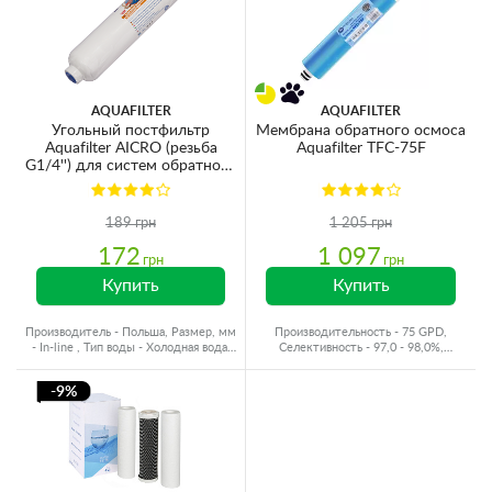
AQUAFILTER
AQUAFILTER
Угольный постфильтр
Мембрана обратного осмоса
Aquafilter AICRO (резьба
Aquafilter TFC-75F
G1/4'') для систем обратного
осмоса
189 грн
1 205 грн
172
1 097
грн
грн
Купить
Купить
Производитель - Польша, Размер, мм
Производительность - 75 GPD,
- In-line , Тип воды - Холодная вода,
Селективность - 97,0 - 98,0%,
Ресурс - 6000 л
Производитель - Польша
-9%