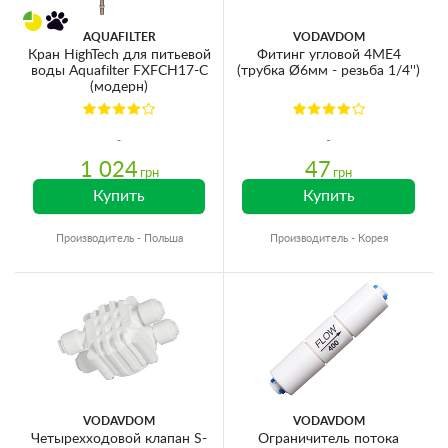
AQUAFILTER
VODAVDOM
Кран HighTech для питьевой
Фитинг угловой 4ME4
воды Aquafilter FXFCH17-C
(трубка Ø6мм - резьба 1/4'')
(модерн)
1 024
47
грн
грн
Купить
Купить
Производитель - Польша
Производитель - Корея
VODAVDOM
VODAVDOM
Четырехходовой клапан S-
Ограничитель потока