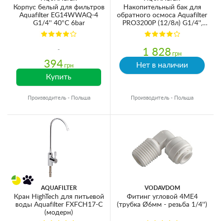
Корпус белый для фильтров
Накопительный бак для
Aquafilter EG14WWAQ-4
обратного осмоса Aquafilter
G1/4'' 40°C 6bar
PRO3200P (12/8л) G1/4'',
пластик
1 828
грн
394
Нет в наличии
грн
Купить
Производитель - Польша
Производитель - Польша
AQUAFILTER
VODAVDOM
Кран HighTech для питьевой
Фитинг угловой 4ME4
воды Aquafilter FXFCH17-C
(трубка Ø6мм - резьба 1/4'')
(модерн)