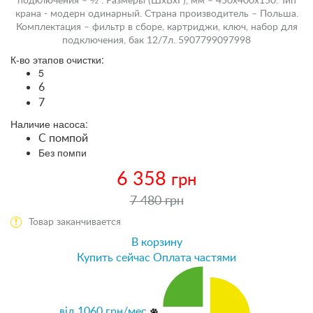
подключения – ½”. Размеры (ШхВхГ), мм – 450х400х150. Тип
крана - модерн одинарный. Страна производитель – Польша.
Комплектация – фильтр в сборе, картриджи, ключ, набор для
подключения, бак 12/7л. 5907799097998
К-во этапов очистки:
5
6
7
Наличие насоса:
С помпой
Без помпи
6 358
грн
7 480 грн
Товар заканчивается
В корзину
Купить сейчас
Оплата частями
від
1060
грн/мес