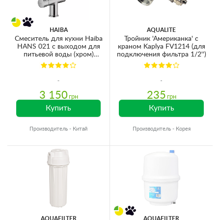
HAIBA
AQUALITE
Смеситель для кухни Haiba
Тройник 'Американка' с
HANS 021 с выходом для
краном Kaplya FV1214 (для
питьевой воды (хром)
подключения фильтра 1/2'')
(HB0681)
3 150
235
грн
грн
Купить
Купить
Производитель - Китай
Производитель - Корея
AQUAFILTER
AQUAFILTER