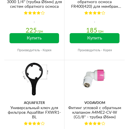
3000 1/4'' (трубка Ø6мм) для
обратного осмоса
систем обратного осмоса
FR400(420) для мембран
75GPD (трубка Ø6мм)
225
185
грн
грн
Купить
Купить
Производитель - Корея
Производитель - Корея
AQUAFILTER
VODAVDOM
Универсальный ключ для
Фитинг угловой с обратным
фильтров Aquafilter FXWR1-
клапаном A4ME2-CV-W
BL
(G1/8'' - трубка Ø6мм)