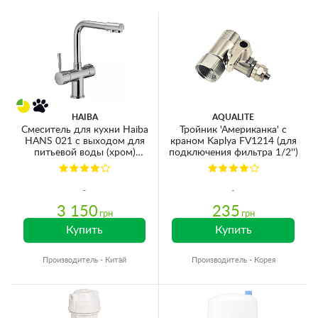
HAIBA
AQUALITE
Смеситель для кухни Haiba
Тройник 'Американка' с
HANS 021 с выходом для
краном Kaplya FV1214 (для
питьевой воды (хром)
подключения фильтра 1/2'')
(HB0681)
3 150
235
грн
грн
Купить
Купить
Производитель - Китай
Производитель - Корея