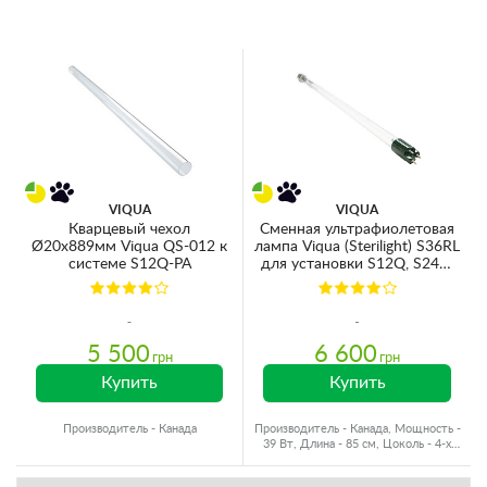
VIQUA
VIQUA
Кварцевый чехол
Сменная ультрафиолетовая
Ø20x889мм Viqua QS-012 к
лампа Viqua (Sterilight) S36RL
системе S12Q-PA
для установки S12Q, S24Q,
S40Q, SSM-39
5 500
6 600
грн
грн
Купить
Купить
Производитель - Канада
Производитель - Канада, Мощность -
39 Вт, Длина - 85 см, Цоколь - 4-х
ступенчатый