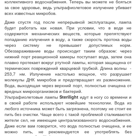
коллективного водоснабжения. Теперь вы можете не бояться
за свое здоровье, ведь ультрафиолетовое излучение убивает
всех известных микробов.
Даже спустя год после непрерывной эксплуатации, лампа
будет работать как новая. При условии, что в воде не
содержится механических веществ, которые препятствуют
попаданию излучения в воду, а также скорость протока воды
через систему не превышает допустимых норм.
Обеззараживание воды происходит таким образом: через
нижний порт реакционной камеры поступает вода, затем она
плавно протекает вокруг ртутной лампы, которая защищена от
термических повреждений кварцевой трубкой. Длина волны -
253,7 нм. Излучение настолько мощное, что разрушает
молекулы ДНК микробов и предотвращает их размножение.
Вода, выходящая через верхний порт, полностью очищена от
вредных микроорганизмов и бактерий.
Ультрафиолетовые лампы
Sterilight
идут в ногу со времени и
в своей работе используют новейшие технологии. Вода из
любого источника может быть загрязнена, поэтому не стоит ее
пить без очистки. Чаще всего с такой проблемой сталкиваются
жители сел, не имеющие централизованного водоснабжения.
Даже если вам говорится, что вода полностью очищена, и ее
можно пить, не рекомендуется ее употреблять без