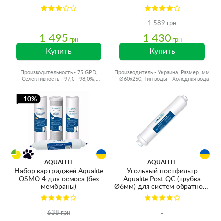
1 589 грн
1 495
1 430
грн
грн
Купить
Купить
Производительность - 75 GPD,
Производитель - Украина, Размер, мм
Селективность - 97,0 - 98,0%,
- Ø60x250, Тип воды - Холодная вода
Производитель - Украина
-10%
AQUALITE
AQUALITE
Набор картриджей Aqualite
Угольный постфильтр
OSMO 4 для осмоса (без
Aqualite Post QC (трубка
мембраны)
Ø6мм) для систем обратного
осмоса (C2010-QC)
638 грн