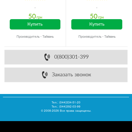
50
50
грн
грн
Купить
Купить
Производитель - Тайвань
Производитель - Тайвань
0(800)301-399
Заказать звонок
Тел.:
(044)334-51-20
Тел.: (044)392-03-99
© 2008-2026 Все права защищены.