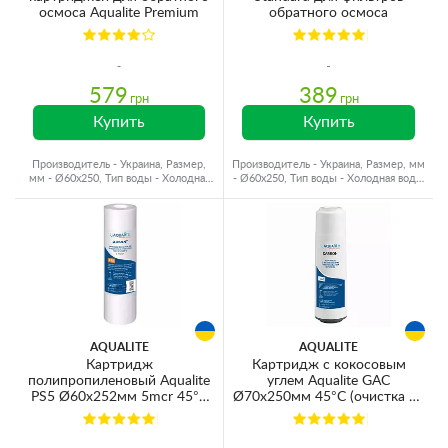
осмоса Aqualite Premium
обратного осмоса
579
389
грн
грн
Купить
Купить
Производитель - Украина, Размер,
Производитель - Украина, Размер, мм
мм - Ø60x250, Тип воды - Холодная
- Ø60x250, Тип воды - Холодная вода,
вода, Ресурс - 10000 л
Ресурс - 10000 л
AQUALITE
AQUALITE
Картридж
Картридж с кокосовым
полипропиленовый Aqualite
углем Aqualite GAC
PS5 Ø60x252мм 5mcr 45°C
Ø70x250мм 45°C (очистка от
(очистка от механических
хлора и органических
примесей)
загрязнений)