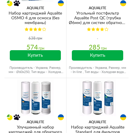
AQUALITE
AQUALITE
Набор картриджей Aqualite
Угольный постфильтр
OSMO 4 для осмоса (без
Aqualite Post QC (трубка
мембраны)
Ø6мм) для систем обратного
осмоса (C2010-QC)
638 грн
574
285
грн
грн
Купить
Купить
Производитель - Украина, Размер,
Производитель - Украина, Размер, мм
мм - Ø60x250, Тип воды - Холодная
- In-line , Тип воды - Холодная вода,
вода, Ресурс - 10000 л
Ресурс - 6000 л
AQUALITE
AQUALITE
Улучшенный набор
Набор картриджей Aqualite
картриджей для обратного
Standard для фильтров