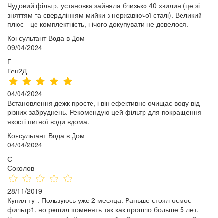
Чудовий фільтр, установка зайняла близько 40 хвилин (це зі
зняттям та свердлінням мийки з нержавіючої сталі). Великий
плюс - це комплектність, нічого докупувати не довелося.
Консультант Вода в Дом
09/04/2024
Г
Ген2Д
04/04/2024
Встановлення дежк просте, і він ефективно очищає воду від
різних забруднень. Рекомендую цей фільтр для покращення
якості питної води вдома.
Консультант Вода в Дом
04/04/2024
С
Соколов
28/11/2019
Купил тут. Пользуюсь уже 2 месяца. Раньше стоял осмос
фильтр1, но решил поменять так как прошло больше 5 лет.