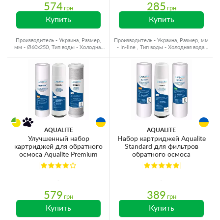
574
285
грн
грн
Купить
Купить
Производитель - Украина, Размер,
Производитель - Украина, Размер, мм
мм - Ø60x250, Тип воды - Холодная
- In-line , Тип воды - Холодная вода,
вода, Ресурс - 10000 л
Ресурс - 6000 л
AQUALITE
AQUALITE
Улучшенный набор
Набор картриджей Aqualite
картриджей для обратного
Standard для фильтров
осмоса Aqualite Premium
обратного осмоса
579
389
грн
грн
Купить
Купить